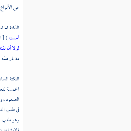
سورة الصافات
على الأنواع 
سورة ص
النكتة الخا
سورة الزمر
أحسنه
) [ الزمر : 18
سورة غافر
لولا أن تفن
سورة فصلت
مضار هذه ال
سورة الشورى
النكتة السا
سورة الزخرف
الخمسة للعب
سورة الدخان
الصعود ، وا
في طلب الدن
سورة الجاثية
وهو طلب الج
سورة الأحقاف
فإن شاهدت ن