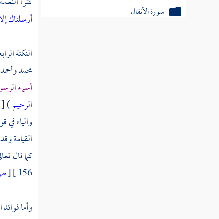
كثرة النعمة
سورة الأنفال
أرسلناك إلا 
سورة التوبة
النكتة الراب
سورة يونس
محمد وأحمد 
سورة هود
أسماء الرس
سورة يوسف
الرحيم
) [ الحجر :
والياء في قو
سورة الرعد
القيامة وقد
سورة إبراهيم
كما قال تعال
سورة الحجر
156 ]
[
ص
سورة النحل
وأما فوائد ا
سورة الإسراء