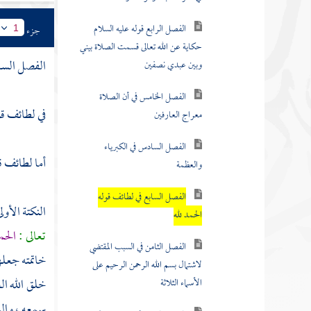
الفصل الرابع قوله عليه السلام
جزء
1
حكاية عن الله تعالى قسمت الصلاة بيني
الفصل السا
وبين عبدي نصفين
الفصل الخامس في أن الصلاة
في لطائف قو
معراج العارفين
الفصل السادس في الكبرياء
أما لطائف ق
والعظمة
الفصل السابع في لطائف قوله
النكتة الأو
الحمد لله
تعالى :
الحم
الفصل الثامن في السبب المقتضي
خاتمته جعلها
لاشتمال بسم الله الرحمن الرحيم على
خلق الله ال
الأسماء الثلاثة
سمعه ، والر