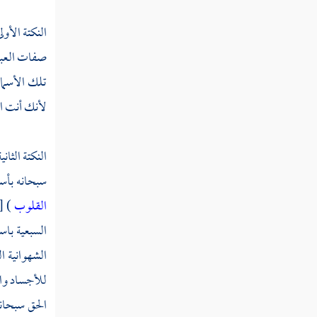
سورة الكهف
النكتة الأول
صفات العبد 
سورة مريم
تلك الأسماء
سورة طه
لأنك أنت ال
سورة الأنبياء
سورة الحج
النكتة الثاني
سبحانه بأسم
سورة المؤمنون
القلوب
سورة النور
السبعية باس
سورة الفرقان
الشهوانية ا
للأجساد وال
سورة الشعراء
الحق سبحانه