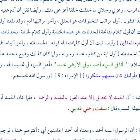
ل الرب : وعزتي وجلالي ما خلقت خلقا أعز علي منك . وأيضا نقل أن
آدم
عليه 
ا فنقول : أول مراتب المخلوقات هو العقل ، وآخر مراتبها
آدم
، وقد نقلنا أو
ت أن أول كلام لفاتحة المحدثات هو هذه الكلمة وأول كلام لخاتمة المحدثات هو
ب العالمين
) وأيضا ثبت أن أول كلمات الله قوله : الحمد لله ، وآخر أنبياء الل
(
الحمد لله
) أول آية من كتاب
محمد
رسوله ، ولما كان كذلك وضع
لمحمد
علي
سلام : "
أنا في السماء أحمد ، وفي الأرض
محمد
" فأهل السماء في تحميد الله ، 
(
فأولئك كان سعيهم مشكورا
) [ الإسراء : 19 ] ورسول الله محمدهم .
نية : أن
الحمد لا يحصل إلا عند الفوز بالنعمة والرحمة
، فلما كان الحمد أ
هذا السبب قال :
سبقت رحمتي غضبي
.
ثة : أن الرسول اسمه أحمد ، ومعناه أنه أحمد الحامدين أي : أكثرهم حمدا ، فوجب