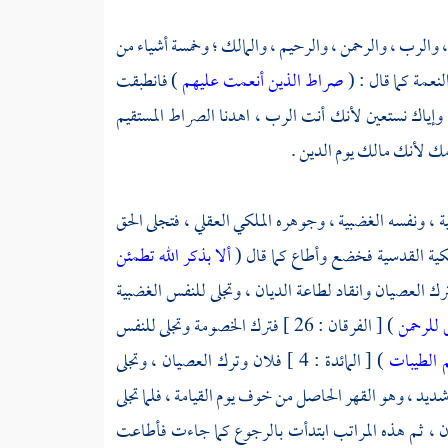
ه ، والرب ، والرحمن ، والرحيم ، والمالك ؛ وخمسة أشياء من
نعمة كما قال : (
صراط الذين أنعمت عليهم
) فانطبقت
 وإياك نستعين لأنك أنت الرب ، اهدنا الصراط المستقيم
ك لأنك مالك يوم الدين .
ة ، ونفسه الغضبية ، وجوهره الملكي العقلي ، فتجلى الحق
فلكية القدسية فخضع وأطاع كما قال (
ألا بذكر الله تطمئن
ب - فترك العصيان وانقاد لطاعة الديان ، وتجلى للنفس الغضبية
ق للرحمن
) [ الفرقان : 26 ] فترك الخصومة وتجلى للنفس
 الطيبات
) [ المائدة : 4 ] فلان وترك العصيان ، وتجلى
شديد ، وهو القهر الحاصل من خوف يوم القيامة ، فلما تجلى
نان ، ثم هذه المراتب ابتدأت بالرجوع كما جاءت فأطاعت