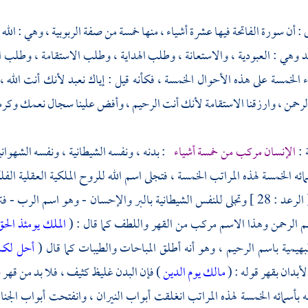
ى : أن سورة الفاتحة فيها عشرة أشياء ، منها خمسة من صفة الربوبية ، وهي : الل
وهي : العبودية ، والاستعانة ، وطلب الهداية ، وطلب الاستقامة ، وطلب ال
 الخمسة على هذه الأحوال الخمسة ، فكأنه قيل : إياك نعبد لأنك أنت الله ،
رحمن ، وارزقنا الاستقامة لأنك أنت الرحيم ، وأفض علينا سجال نعمك وكرم
ة :
الإنسان مركب من خمسة أشياء
: بدنه ، ونفسه الشيطانية ، ونفسه الشهواني
ائه الخمسة لهذه المراتب الخمسة ، فتجلى اسم الله للروح الملكية العقلية ال
) [ الرعد : 28 ] وتجلى للنفس الشيطانية بالبر والإحسان - وهو اسم الر
م الرحمن وهذا الاسم مركب من القهر واللطف كما قال : (
الملك يومئذ الح
لبهيمية باسم الرحيم ، وهو أنه أطلق المباحات والطيبات كما قال (
أحل لكم
أبدان بقهر قوله : (
مالك يوم الدين
) فإن البدن غليظ كثيف ، فلا بد من قهر 
 بأسمائه الخمسة لهذه المراتب انغلقت أبواب النيران ، وانفتحت أبواب الج