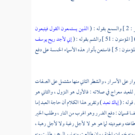
قوله : (
الذين يستمعون القول فيتبعون
[ المؤمنون : 51 ] والشم بقوله : (
إني لأجد ريح يوسف
) [ المؤمنون : 5 ] فاستعن بأنوار هذه الأسماء الخمسة على دفع
وار على الأسرار ، والشطر الثاني منها مشتمل على الصفات
لعبد معراج في صلاته : فالأول هو النزول ، والثاني هو
 قوله : (
إياك نعبد
) وتقرير هذا الكلام أن حاجة العبد إما
يضا قسمان : دفع الضرر وهو الهرب من النار ، وطلب الخير
عته وعبوديته لما هو هو لا لأجل رغبة ولا لأجل رهبة ،
منه خيرات الجنة ، وإن طالعت منه نور الرحمن طلبت منه