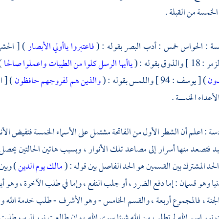
الخمسة من القبلة .
مسة : الحواس خمس : أدب البصر بقوله : (
فاعتبروا ياأولي الأبصار
) [ الحشر : 2 ] والسمع ب
 ] والذوق بقوله : (
ياأيها الرسل كلوا من الطيبات واعملوا صالحا
) 
دون
) [ يوسف : 94 ] واللمس بقوله : (
والذين هم لفروجهم حافظون
أعداء الخمسة .
دسة : اعلم أن الشطر الأول من الفاتحة مشتمل على الأسماء الخمسة فتفيض الأن
د فتصعد منها أسرار إلى مصاعد تلك الأنوار ، وبسبب هاتين الحالتين يحصل ل
لحد المشترك بين القسمين هو الحد الفاصل بين قوله : (
مالك يوم الدين
) وبين
يا وهو قسمان : إما دفع الضرر ، أو جلب النفع ، وإما في طلب الآخرة ، وهو أ
نة ، فالمجموع أربعة ، والقسم الخامس - وهو الأشرف - طلب خدمة الله وطا
ور اسم الله لم تطلب من الله شيئا سوى الله ، وإن طالعت نور الرب طلبت 