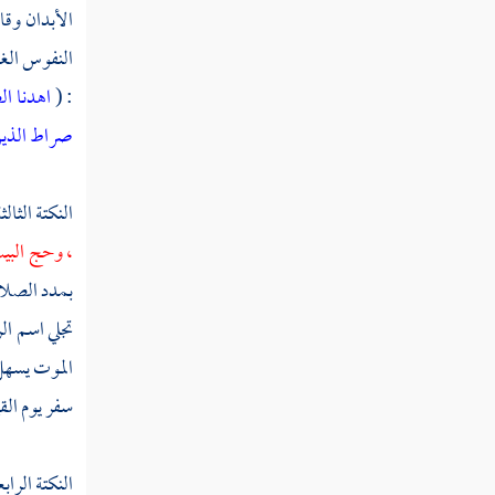
سورة النمل
الأبدان وق
سورة القصص
النفوس الغ
: (
اهدنا ا
سورة العنكبوت
صراط الذين
سورة الروم
سورة لقمان
النكتة الثال
، وحج الب
سورة السجدة
بمدد الصلاة
سورة الأحزاب
تجلي اسم ال
سورة سبأ
الموت يسهل
سفر يوم القي
سورة فاطر
سورة يس
النكتة الرابع