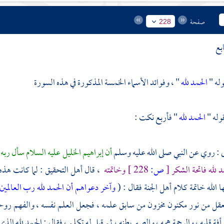
صفحة
228
بع
له "
الحمد لله
" ، وفوائد الأسماء الخمسة المذكورة في هذه السورة
وله "
الحمد لله
" فأربع نكت :
لى : روي عن النبي صلى الله عليه وسلم
أن
إبراهيم
الخليل عليه السلام سأل ربه 
د لله فاتحة الشكر
[
ص:
228 ]
وخاتمته
، قال أهل التحقيق : لما كانت هذه 
 الله خاتمة كلام أهل الجنة فقال : (
وآخر دعواهم أن الحمد لله رب العالمين
عقل من نور مكنون مخزون من سابق علمه ، فجعل العلم نفسه ، والفهم روحه ، 
أفة قلبه ، والرحمة همه ، والصبر بطنه ، ثم قيل له تكلم ، فقال : الحمد لله 