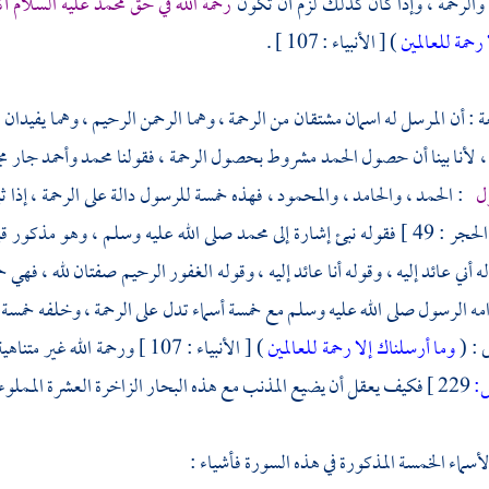
 والرحمة ، وإذا كان كذلك لزم أن تكون
رحمة الله في حق
محمد
عليه السلام أك
رحمة للعالمين
) [ الأنبياء : 107 ] .
عة : أن المرسل له اسمان مشتقان من الرحمة ، وهما الرحمن الرحيم ، وهما يفيدان 
، لأنا بينا أن حصول الحمد مشروط بحصول الرحمة ، فقولنا محمد وأحمد جار 
ول
: الحمد ، والحامد ، والمحمود ، فهذه خمسة للرسول دالة على الرحمة ، إذا ثب
 49 ] فقوله نبئ إشارة إلى
محمد
صلى الله عليه وسلم ، وهو مذكور قبل 
له أني عائد إليه ، وقوله أنا عائد إليه ، وقوله الغفور الرحيم صفتان لله ، فهي 
امه الرسول صلى الله عليه وسلم مع خمسة أسماء تدل على الرحمة ، وخلفه خمسة أ
ى : (
وما أرسلناك إلا رحمة للعالمين
) [ الأنبياء : 107 ] ورحمة الله غير متناهية كما قال تعالى : (
:
229 ]
فكيف يعقل أن يضيع المذنب مع هذه البحار الزاخرة العشرة المملوءة 
لأسماء الخمسة المذكورة في هذه السورة فأشياء :