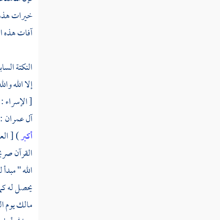
سورة محمد
خيرات هذه 
آفات هذه الد
سورة الفتح
سورة الحجرات
النكتة السا
سورة ق
إلا الله وال
[ الإسراء : 1 ] وأما قولنا : الحمد لله ، فهو فاتحة خمس سور ، وأما قولنا : لا إله إلا الله فهو فاتحة سورة واحدة وهي قوله :
سورة الذاريات
آل عمران : 1 ] وأما قولنا : الله أكبر فهو مذكور في القرآن لا بالتصريح في موضعين مضافا إلى الذكر تارة وإلى الرضوان أخرى ف
سورة الطور
أكبر
) [ العنكبوت
سورة النجم
القرآن صريحا
الله " مبدأ ل
سورة القمر
يحصل له كمال
سورة الرحمن
مالك يوم الد
سورة الواقعة