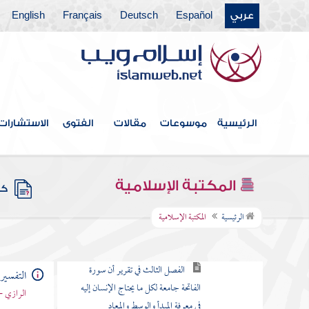
عربي
Español
Deutsch
Français
English
الكتاب الثاني في مباحث بسم الله الرحمن
الرحيم
سورة الفاتحة
القسم الأول أسمائها وفضلها وتفسير
الآيات مفصلة
الرئيسية
موسوعات
مقالات
الفتوى
الاستشارات
القسم الثاني الكلام في تفسير مجموع
هذه السورة
المكتبة الإسلامية
الفصل الأول في الأسرار العقلية
كتب
المستنبطة من هذه السورة
الرئيسية
المكتبة الإسلامية
الفصل الثاني في مداخل الشيطان
الفصل الثالث في تقرير أن سورة
التفسير 
الفاتحة جامعة لكل ما يحتاج الإنسان إليه
الرازي -
في معرفة المبدأ والوسط والمعاد