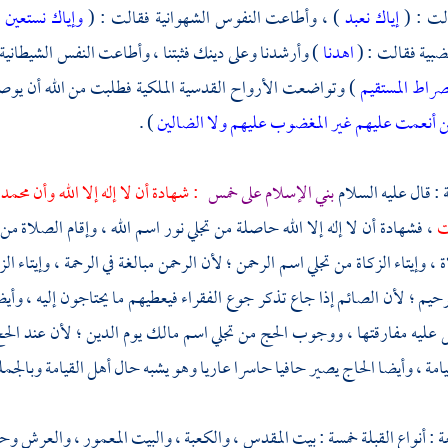
الت : (
إياك نعبد
) ، وأطاعت النفوس الشهوانية فقالت : (
وإياك نستعين
)
ضبية فقالت : (
اهدنا
) وأرشدنا وعلى دينك فثبتنا ، وأطاعت النفس الشيطان
لصراط المستقيم
) وتواضعت الأرواح القدسية الملكية فطلبت من الله أن يوصله
 أنعمت عليهم غير المغضوب عليهم ولا الضالين
) .
ثة : قال عليه السلام
بني الإسلام على خمس
: شهادة أن لا إله إلا الله وأن
محمدا
يت
، فشهادة أن لا إله إلا الله حاصلة من تجلي نور اسم الله ، وإقام الصلاة من 
 ، وإيتاء الزكاة من تجلي اسم الرحمن ؛ لأن الرحمن مبالغة في الرحمة ، وإيتا
رحيم ؛ لأن الصائم إذا جاع تذكر جوع الفقراء فيعطيهم ما يحتاجون إليه ، و
 عليه مفارقتها ، ووجوب الحج من تجلي اسم مالك يوم الدين ؛ لأن عند الح
امة ، وأيضا الحاج يصير حافيا حاسرا عاريا وهو يشبه حال أهل القيامة وبالجملة 
ة : أنواع القبلة خمسة :
بيت المقدس
،
والكعبة
، والبيت المعمور ، والعرش و