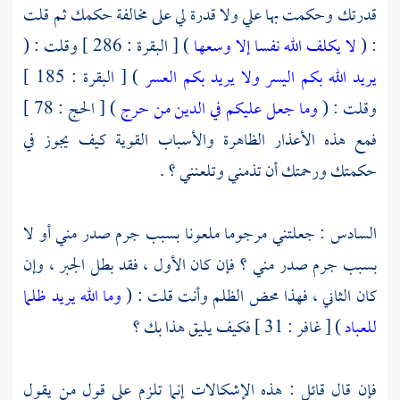
قدرتك وحكمت بها علي ولا قدرة لي على مخالفة حكمك ثم قلت
: (
لا يكلف الله نفسا إلا وسعها
) [ البقرة : 286 ] وقلت : (
يريد الله بكم اليسر ولا يريد بكم العسر
) [ البقرة : 185 ]
وقلت : (
وما جعل عليكم في الدين من حرج
) [ الحج : 78 ]
فمع هذه الأعذار الظاهرة والأسباب القوية كيف يجوز في
حكمتك ورحمتك أن تذمني وتلعنني ؟ .
السادس : جعلتني مرجوما ملعونا بسبب جرم صدر مني أو لا
بسبب جرم صدر مني ؟ فإن كان الأول ، فقد بطل الجبر ، وإن
كان الثاني ، فهذا محض الظلم وأنت قلت : (
وما الله يريد ظلما
للعباد
) [ غافر : 31 ] فكيف يليق هذا بك ؟
فإن قال قائل : هذه الإشكالات إنما تلزم على قول من يقول