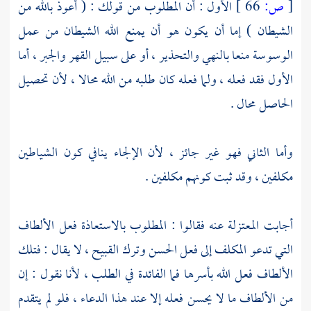
[
ص:
66 ]
الأول : أن المطلوب من قولك : ( أعوذ بالله من
الشيطان ) إما أن يكون هو أن يمنع الله الشيطان من عمل
الوسوسة منعا بالنهي والتحذير ، أو على سبيل القهر والجبر ، أما
الأول فقد فعله ، ولما فعله كان طلبه من الله محالا ، لأن تحصيل
الحاصل محال .
وأما الثاني فهو غير جائز ، لأن الإلجاء ينافي كون الشياطين
مكلفين ، وقد ثبت كونهم مكلفين .
أجابت
المعتزلة
عنه فقالوا : المطلوب بالاستعاذة فعل الألطاف
التي تدعو المكلف إلى فعل الحسن وترك القبيح ، لا يقال : فتلك
الألطاف فعل الله بأسرها فما الفائدة في الطلب ، لأنا نقول : إن
من الألطاف ما لا يحسن فعله إلا عند هذا الدعاء ، فلو لم يتقدم