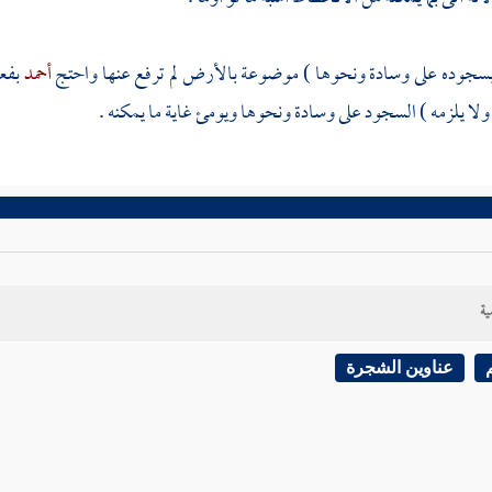
بسجوده على وسادة ونحوها ) موضوعة بالأرض لم ترفع عنها واحتج
أحمد
بفع
ولا يلزمه ) السجود على وسادة ونحوها ويومئ غاية ما يمكنه .
ية
عناوين الشجرة