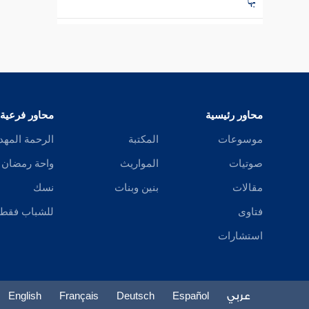
باب الإيلاء
كتاب الظهار
كتاب اللعان وما يلحق من النسب
محاور رئيسية
محاور فرعية
كتاب العدد
موسوعات
المكتبة
الرحمة المهد
كتاب الرضاع
صوتيات
المواريث
واحة رمضان
كتاب النفقات
مقالات
بنين وبنات
نسك
فتاوى
للشباب فقط
باب الحضانة
استشارات
كتاب الجنايات
كتاب الديات
عربي
Español
Deutsch
Français
English