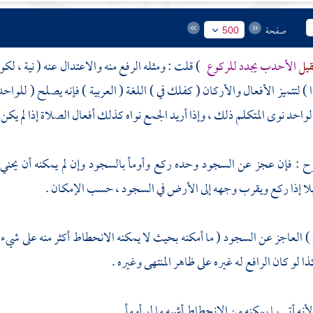
صفحة
500
قيل
الأحدب يجدد للركوع
)
قلت
: ومثله الرفع منه والاعتدال عنه ( نية ، ل
 لتتميز الأفعال والأركان ( كفلك في ) اللغة ( العربية ) فإنه يصلح ( للواحد
الواحد نوى المتكلم ذلك ، وإذا أريد الجمع نواه كذلك أفعال الصلاة إذا لم يكن تميي
رح : فإن عجز عن السجود وحده ركع وأومأ بالسجود وإن لم يمكنه أن يحني
يلا إذا ركع ويقرب وجهه إلى الأرض في السجود ، حسب الإمكان .
 العاجز عن السجود ( ما أمكنه بحيث لا يمكنه الانحطاط أكثر منه على شيء
ذا لو كان الرافع له غيره على ظاهر المنتهى وغيره .
لأنه أتى بما يمكنه من الانحطاط أشبه ما لو أومأ .