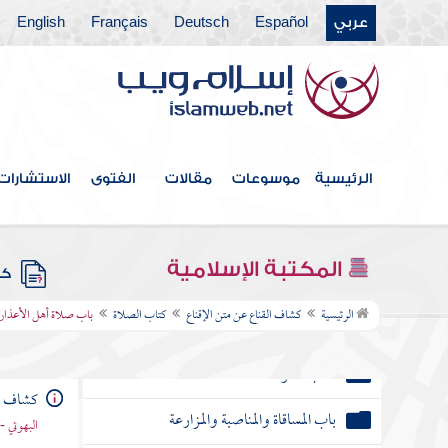
باب الضمان والكفالة وما يتعلق بهما
عربي
Español
Deutsch
Français
English
باب الحوالة
باب الصلح وأحكام الجوار
باب الحجر
الرئيسية
موسوعات
مقالات
الفتوى
الاستشارات
باب الوكالة
المكتبة الإسلامية
كتاب الشركة
كتب
الرئيسية
كشاف القناع عن متن الإقناع
كتاب الصلاة
باب صلاة أهل الأعذار
باب المساقاة والمناصبة والمزارعة
باب الإجارة
كشاف ال
باب السبق والمناضلة
البهوتي 