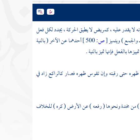
كونه لا يقدر عليه ، كمريض لا يطيق الحركة ، يجدد لكل فعل
 والجمع ) ويتميز
[
ص:
500 ]
أحدهما عن الآخر ( بالنية
زها بالفعل فإنها تميز بالنية .
 ظهره حتى رقبته وإن تقوس ظهره فصار كالراكع زاد في
 ) من مخدة ونحوها ( رفعه ) عن الأرض ( كره ) للخلاف