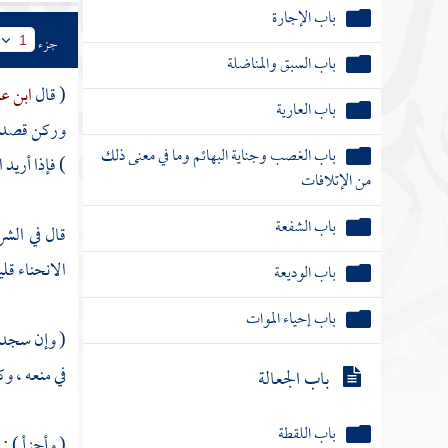
باب العارية
جزء
1
باب الغصب وجناية البهائم وما في معنى ذلك
من الإتلافات
( قال
ابن ع
باب الشفعة
وركن قصدا )
) فإذا أريد 
باب الوديعة
باب إحياء الموات
قال في الش
الانحناء قل
باب الجعالة
باب اللقطة
( وإن سجد )
في منعه ، وك
باب اللقيط
كتاب الوقف
( وأجزأ ) ; 