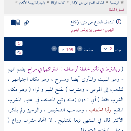
الرئيسية
كشاف القناع عن متن الإقناع
كتاب الزكاة
باب زكاة بهيمة الأنعام
تراجم الأعلام
فصل الخلطة
كشاف القناع عن متن الإقناع
البهوتي - منصور بن يونس البهوتي
جزء
صفحة
2
198
(
ويشترط في تأثير خلطة أوصاف : اشتراكهما في مراح
بضم الميم
- وهو المبيت والمأوى أيضا ومسرح ، وهو مكان اجتماعهما ،
لتذهب إلى المرعى ، ومشرب ) بفتح الميم والراء ( وهو مكان
الشرب فقط ) أي : دون زمانه وتبع
المصنف
في اعتبار المشرب
المقنع
وأبا الخطاب
، وصاحب التلخيص ، والوجيز ولم يذكره
الأكثر قال في المنتهى تبعا للتنقيح : لا اتحاد مشرب وراع (
ومحلب ) بفتح اللام والميم .