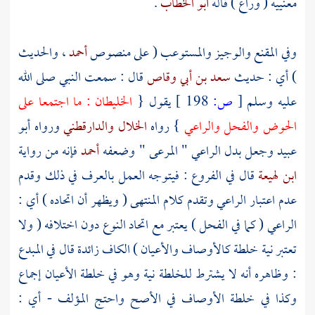
معنييه ( وراع ) قاله
أبو الخطاب
.
وفي المقنع والوجيز والمستوعب ( على منصوص
أحمد
، والحديث
) أي : حديث
سعد بن أبي وقاص
قال : سمعت النبي صلى الله
عليه وسلم
[
ص:
198 ]
يقول {
الخليطان : ما اجتمعا على
الحوض والفحل والراعي
} رواه
الخلال
والدارقطني
ورواه
أبو
عبيد
وجعل بدل الراعي " المرعى " وضعفه
أحمد
فإنه من رواية
ابن لهيعة
قال في الفروع : فيتوجه العمل بالعرف في ذلك وقدم
عدم اعتبار الراعي وتقدم كلام المنتهى ( ويظهر أن اتحاده ) أي :
الراعي ( كما في الفحل ) يعتبر مع اتحاد النوع دون اختلافه ( ولا
تعتبر نية خلطة كالأوصاف والأعيان ) الكاف زائدة قال في المبدع
: وظاهره أنه لا يشترط للخلطة نية وهو في خلطة الأعيان إجماع
وكذا في خلطة الأوصاف في الأصح واحتج المؤلف - أي :