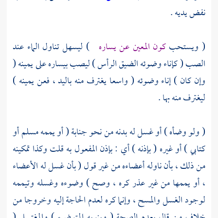
نفض يديه .
( ويستحب
كون المعين عن يساره
) ليسهل تناول الماء عند
الصب ( كإناء وضوئه الضيق الرأس ) ليصب بيساره على يمينه (
وإن كان ) إناء وضوئه ( واسعا يغترف منه باليد ، فعن يمينه )
ليغترف منه بها .
( ولو وضأه ) أو غسل له بدنه من نحو جنابة ( أو يممه مسلم أو
كتابي ) أو غيره ( بإذنه ) أي : بإذن المفعول به
قلت
وكذا تمكينه
من ذلك ، بأن ناوله أعضاءه من غير قول ( بأن غسل له الأعضاء
، أو يممها من غير عذر كره ، وصح ) وضوءه وغسله وتيممه
لوجود الغسل والمسح ، وإنما كره لعدم الحاجة إليه وخروجا من
خلاف من قال بعدم الصحة ( وينويه المتوضئ ) والمغتسل (