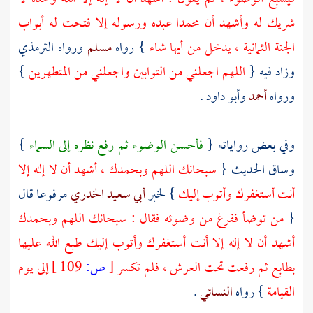
شريك له وأشهد أن
محمدا
عبده ورسوله إلا فتحت له أبواب
الجنة الثمانية ، يدخل من أيها شاء
} رواه
مسلم
ورواه
الترمذي
وزاد فيه {
اللهم اجعلني من التوابين واجعلني من المتطهرين
}
ورواه
أحمد
وأبو داود
.
وفي بعض رواياته {
فأحسن الوضوء ثم رفع نظره إلى السماء
}
وساق الحديث {
سبحانك اللهم وبحمدك ، أشهد أن لا إله إلا
أنت أستغفرك وأتوب إليك
} لخبر
أبي سعيد الخدري
مرفوعا قال
{
من توضأ ففرغ من وضوئه فقال : سبحانك اللهم وبحمدك
أشهد أن لا إله إلا أنت أستغفرك وأتوب إليك طبع الله عليها
بطابع ثم رفعت تحت العرش ، فلم تكسر
[
ص:
109 ]
إلى يوم
القيامة
} رواه
النسائي
.