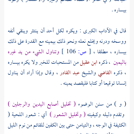
بيساره .
قال في الآداب الكبرى : ويكره لكل أحد أن ينتثر وينقي أنفه
ووسخه ودرنه ويخلع نعله ونحو ذلك بيمينه مع القدرة على ذلك
بيساره ، مطلقا ،
[
ص:
106 ]
وتناول الشيء من يد غيره
باليمين
، ذكره
ابن عقيل
من المستحبات للخبر ولا يكره بيساره
، ذكره
القاضي
والشيخ
عبد القادر
، وقال وإذا أراد أن يناول
إنسانا توقيعا أو كتابا فليقصد يمينه .
( و ) من سنن الوضوء
( تخليل أصابع اليدين والرجلين )
وتقدم دليله وكيفيته
( وتخليل الشعور )
أي : شعور اللحية (
الكثيفة في الوجه ، والتيامن حتى بين الكفين للقائم من نوم الليل