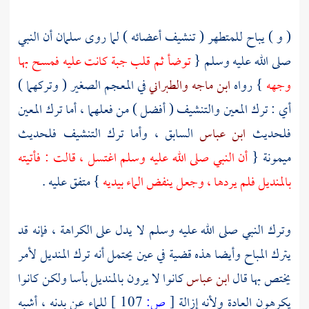
( و ) يباح للمتطهر ( تنشيف أعضائه ) لما روى
سلمان
أن النبي
صلى الله عليه وسلم {
توضأ ثم قلب جبة كانت عليه فمسح بها
وجهه
} رواه
ابن ماجه
والطبراني
في المعجم الصغير ( وتركهما )
أي : ترك المعين والتنشيف ( أفضل ) من فعلهما ، أما ترك المعين
فلحديث
ابن عباس
السابق ، وأما ترك التنشيف فلحديث
ميمونة
{
أن النبي صلى الله عليه وسلم اغتسل ، قالت : فأتيته
بالمنديل فلم يردها ، وجعل ينفض الماء بيديه
} متفق عليه .
وترك النبي صلى الله عليه وسلم لا يدل على الكراهة ، فإنه قد
يترك المباح وأيضا هذه قضية في عين يحتمل أنه ترك المنديل لأمر
يختص بها قال
ابن عباس
كانوا لا يرون بالمنديل بأسا ولكن كانوا
يكرهون العادة ولأنه إزالة
[
ص:
107 ]
للماء عن بدنه ، أشبه