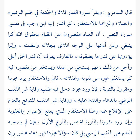
قال
السامري
: ويقرأ سورة القدر ثلاثا والحكمة في ختم الوضوء
والصلاة وغيرهما بالاستغفار ، كما أشار إليه
ابن رجب
في تفسير
سورة النصر : أن العباد مقصرون عن القيام بحقوق الله كما
ينبغي وعن أدائها على الوجه اللائق بجلاله وعظمته ، وإنما
يؤدونها على قدر ما يطيقونه ، فالعارف يعرف أن قدر الحق أعلى
وأجل من ذلك ، فهو يستحي من عمله ويستغفر من تقصيره فيه
كما يستغفر غيره من ذنوبه وغفلاته ، قال والاستغفار يرد مجردا
ومقرونا بالتوبة ، فإن ورد مجردا دخل فيه طلب وقاية شر الذنب
الماضي بالدعاء والندم عليه ، ووقاية شر الذنب المتوقع بالعزم
على الإقلاع عنه وهذا الاستغفار الذي يمنع الإصرار والعقوبة
وإن ورد مقرونا بالتوبة اختص بالنوع الأول ، فإن لم يصحبه
الندم على الذنب الماضي بل كان سؤالا مجردا فهو دعاء محض وإن