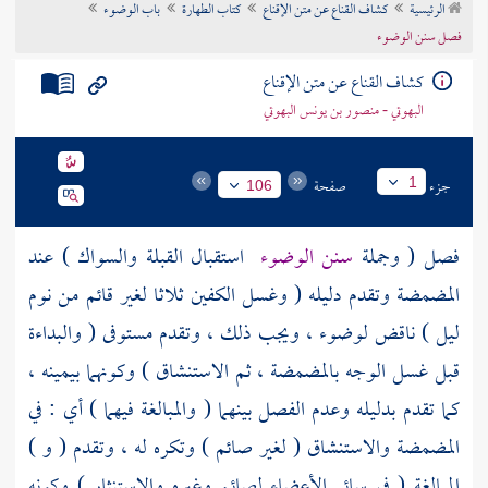
الرئيسية
كشاف القناع عن متن الإقناع
كتاب الطهارة
باب الوضوء
تراجم الأعلام
فصل سنن الوضوء
كشاف القناع عن متن الإقناع
البهوتي - منصور بن يونس البهوتي
جزء
صفحة
1
106
فصل ( وجملة
سنن الوضوء
استقبال القبلة والسواك ) عند
المضمضة وتقدم دليله ( وغسل الكفين ثلاثا لغير قائم من نوم
ليل ) ناقض لوضوء ، ويجب ذلك ، وتقدم مستوفى ( والبداءة
قبل غسل الوجه بالمضمضة ، ثم الاستنشاق ) وكونهما بيمينه ،
كما تقدم بدليله وعدم الفصل بينهما ( والمبالغة فيهما ) أي : في
المضمضة والاستنشاق ( لغير صائم ) وتكره له ، وتقدم ( و )
المبالغة ( في سائر الأعضاء لصائم وغيره والاستنثار ) وكونه