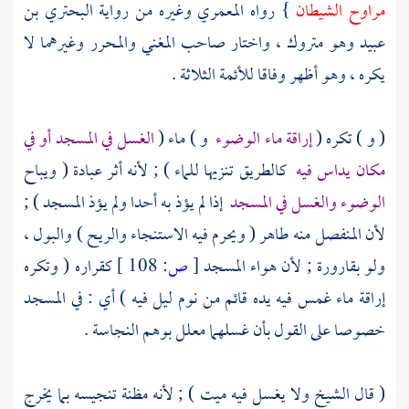
مراوح الشيطان
} رواه
المعمري
وغيره من رواية
البحتري بن
عبيد
وهو متروك ، واختار صاحب المغني والمحرر وغيرهما لا
يكره ، وهو أظهر وفاقا للأئمة الثلاثة .
( و ) تكره (
إراقة ماء الوضوء
و ) ماء (
الغسل في المسجد أو في
مكان يداس فيه
كالطريق تنزيها للماء ) ; لأنه أثر عبادة ( ويباح
الوضوء والغسل في المسجد
إذا لم يؤذ به أحدا ولم يؤذ المسجد ) ;
لأن المنفصل منه طاهر ( ويحرم فيه الاستنجاء والريح ) والبول ،
ولو بقارورة ; لأن هواء المسجد
[
ص:
108 ]
كقراره ( وتكره
إراقة ماء غمس فيه يده قائم من نوم ليل فيه ) أي : في المسجد
خصوصا على القول بأن غسلهما معلل بوهم النجاسة .
( قال
الشيخ
ولا يغسل فيه ميت ) ; لأنه مظنة تنجيسه بما يخرج