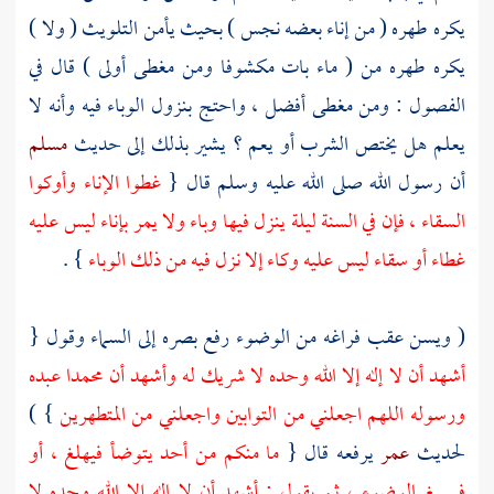
يكره طهره ( من إناء بعضه نجس ) بحيث يأمن التلويث ( ولا )
يكره طهره من ( ماء بات مكشوفا ومن مغطى أولى ) قال في
الفصول : ومن مغطى أفضل ، واحتج بنزول الوباء فيه وأنه لا
يعلم هل يختص الشرب أو يعم ؟ يشير بذلك إلى حديث
مسلم
أن رسول الله صلى الله عليه وسلم قال {
غطوا الإناء وأوكوا
السقاء ، فإن في السنة ليلة ينزل فيها وباء ولا يمر بإناء ليس عليه
غطاء أو سقاء ليس عليه وكاء إلا نزل فيه من ذلك الوباء
} .
( ويسن عقب فراغه من الوضوء رفع بصره إلى السماء وقول {
أشهد أن لا إله إلا الله وحده لا شريك له وأشهد أن
محمدا
عبده
ورسوله اللهم اجعلني من التوابين واجعلني من المتطهرين
} )
لحديث
عمر
يرفعه قال {
ما منكم من أحد يتوضأ فيهلغ ، أو
فيسبغ الوضوء ، ثم يقول : أشهد أن لا إله إلا الله وحده لا