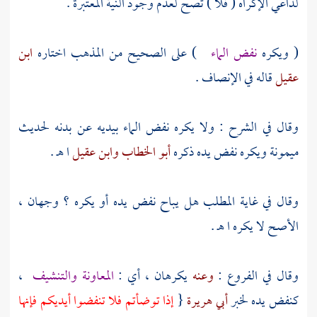
لداعي الإكراه ( فلا ) تصح لعدم وجود النية المعتبرة .
( ويكره
نفض الماء
) على الصحيح من المذهب اختاره
ابن
عقيل
قاله في الإنصاف .
وقال في الشرح : ولا يكره نفض الماء بيديه عن بدنه لحديث
ميمونة
ويكره نفض يده ذكره
أبو الخطاب
وابن عقيل
ا هـ .
وقال في غاية المطلب هل يباح نفض يده أو يكره ؟ وجهان ،
الأصح لا يكره ا هـ .
وقال في الفروع :
وعنه
يكرهان ، أي :
المعاونة والتنشيف
،
كنفض يده لخبر
أبي هريرة
{
إذا توضأتم فلا تنفضوا أيديكم فإنها