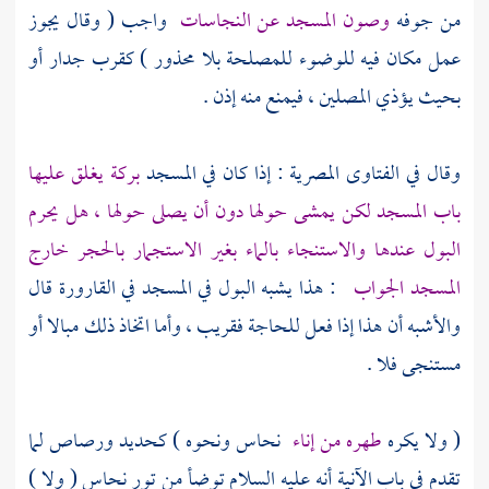
من جوفه
وصون المسجد عن النجاسات
واجب ( وقال يجوز
عمل مكان فيه للوضوء للمصلحة بلا محذور ) كقرب جدار أو
بحيث يؤذي المصلين ، فيمنع منه إذن .
وقال في الفتاوى المصرية : إذا كان في المسجد
بركة يغلق عليها
باب المسجد لكن يمشى حولها دون أن يصلى حولها ، هل يحرم
البول عندها والاستنجاء بالماء بغير الاستجمار بالحجر خارج
المسجد الجواب
: هذا يشبه البول في المسجد في القارورة قال
والأشبه أن هذا إذا فعل للحاجة فقريب ، وأما اتخاذ ذلك مبالا أو
مستنجى فلا .
( ولا يكره
طهره من إناء
نحاس ونحوه ) كحديد ورصاص لما
تقدم في باب الآنية أنه عليه السلام توضأ من تور نحاس ( ولا )