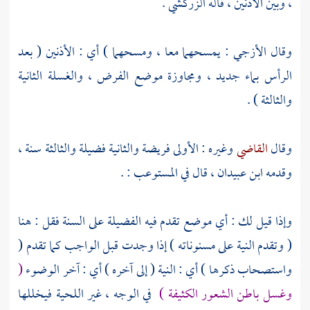
، وبين الأذنين ، قاله
الزركشي
.
وقال
الأزجي
: يمسحهما معا ، ومسحهما ) أي : الأذنين ( بعد
الرأس بماء جديد ، ومجاوزة موضع الفرض ، والغسلة الثانية
والثالثة ) .
وقال
القاضي
وغيره : الأولى فريضة والثانية فضيلة والثالثة سنة ،
وقدمه
ابن عبيدان
، قال في المستوعب : .
وإذا قيل لك : أي موضع تقدم فيه الفضيلة على السنة فقل : هنا
( وتقدم النية على مسنوناته ) إذا وجدت قبل الواجب كما تقدم (
واستصحاب ذكرها ) أي : النية ( إلى آخره ) أي : آخر الوضوء
(
وغسل باطن الشعور الكثيفة )
في الوجه ، غير اللحية فيخللها