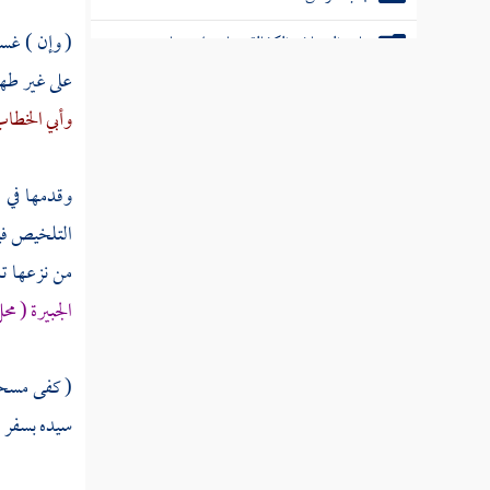
( وإن ) غسل
باب الضمان والكفالة وما يتعلق بهما
على غير طها
باب الحوالة
وأبي الخطا
باب الصلح وأحكام الجوار
وقدمها في 
باب الحجر
التلخيص في
باب الوكالة
من نزعها تل
الجبيرة ( م
كتاب الشركة
باب المساقاة والمناصبة والمزارعة
( كفى مسحها
باب الإجارة
سيده بسفر فأ
باب السبق والمناضلة