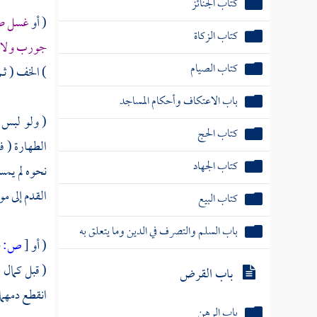
كتاب الجنائز
( أو
غسل صح
كتاب الزكاة
جورب ولا عم
كتاب الصيام
) الخف ( ثم
باب الاعتكاف وأحكام المساجد
( ولو لبس 
كتاب الحج
الطهارة ( ف
كتاب الجهاد
نحوه لم يمس
القدم إلى م
كتاب البيع
باب السلم والتصرف في الدين وما يتعلق به
( أو
[
ص:
114 ]
( قبل كمال 
باب القرض
انقطع دمهما 
باب الرهن