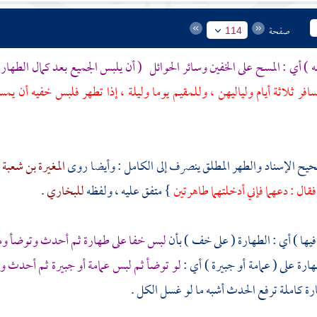
صفحة
114
) أي : المسح على الخفين وسائر الحوائل
( أن يلبس الجميع بعد كمال الطهارة 
 ثلاثة أيام ولياليهن ، وللمقيم يوما وليلة ، إذا تطهر فلبس خفيه أن يم
يح الإسناد والطهر المطلق ينصرف إلى الكامل : وأيضا روى
المغيرة بن شعبة
فقال : دعهما فإني أدخلتهما طاهرتين
} متفق عليه ، ولفظه
للبخاري
.
يها ) أي : الطهارة ( على خف ) بأن
لبس خفا على طهارة ثم أحدث وتوضأ ومس
ارة على ( عمامة أو جبيرة ) أي :
لو توضأ ثم لبس عمامة أو جبيرة ثم أحدث 
رة كاملة ترفع الحدث أشبه ما لو غسل الكل .