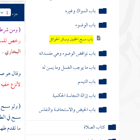
باب السواك وغيره
جزء
1
باب الوضوء
( ومن شرطه 
باب مسح الخفين وسائر الحوائل
رخص للمسافر
البخاري
.
باب نواقض الوضوء وهي مفسداته
باب ما يوجب الغسل وما يسن له
وقال هو صح
باب التيمم
لأنزع خفيه 
باب إزالة النجاسة الحكمية
( ولو مسح ف
باب الحيض والاستحاضة والنفاس
مسح في الطه
كتاب الصلاة
ما تقدم طها