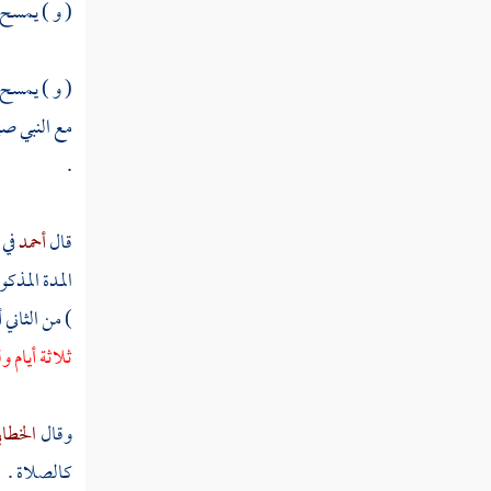
( و ) يمسح (
باب العارية
باب الغصب وجناية البهائم وما في معنى ذلك
( و ) يمسح 
من الإتلافات
مع النبي صل
باب الشفعة
.
باب الوديعة
قال
أحمد
في 
باب إحياء الموات
المدة المذك
) من الثاني 
باب الجعالة
ثلاثة أيام 
باب اللقطة
وقال
الخطا
باب اللقيط
كالصلاة .
كتاب الوقف