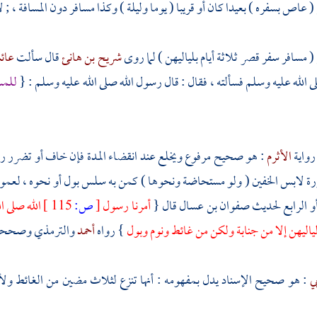
 عاص بسفره ) بعيدا كان أو قريبا ( يوما وليلة ) وكذا مسافر دون المسافة ، ; لأ
( مسافر سفر قصر ثلاثة أيام بلياليهن ) لما روى
شريح بن هانئ
قال سألت
عائ
ى الله عليه وسلم فسألته ، فقال : قال رسول الله صلى الله عليه وسلم : {
للمسا
رواية
الأثرم
: هو صحيح مرفوع ويخلع عند انقضاء المدة فإن خاف أو تضرر رف
ورة لابس الخفين ( ولو مستحاضة ونحوها ) كمن به سلس بول أو نحوه ، لعموم 
أو الرابع لحديث
صفوان بن عسال
قال {
أمرنا رسول
[
ص:
115 ]
الله صلى ا
ولياليهن إلا من جنابة ولكن من غائط ونوم وبول
} رواه
أحمد
والترمذي
وصححه 
بي
: هو صحيح الإسناد يدل بمفهومه : أنها تنزع لثلاث مضين من الغائط ولأنه