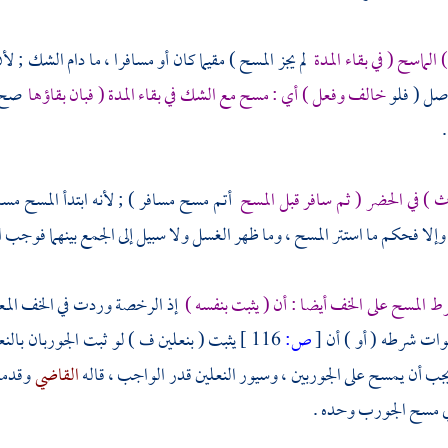
الماسح ( في بقاء المدة
لم يجز المسح ) مقيما كان أو مسافرا ، ما دام الشك 
أصل ( فلو
خالف وفعل ) أي : مسح مع الشك في بقاء المدة ( فبان بقاؤها
صح و
 ) في الحضر ( ثم سافر قبل المسح
أتم مسح مسافر ) ; لأنه ابتدأ المسح مس
 وإلا فحكم ما استتر المسح ، وما ظهر الغسل ولا سبيل إلى الجمع بينهما فوجب 
 المسح على الخف أيضا : أن ( يثبت بنفسه )
إذ الرخصة وردت في الخف المعتا
وات شرطه ( أو ) أن
[
ص:
116 ]
يثبت ( بنعلين ف ) لو ثبت الجوربان بالنعل
جب أن يمسح على الجوربين ، وسيور النعلين قدر الواجب ، قاله
القاضي
وقدمه
ي مسح الجورب وحده .