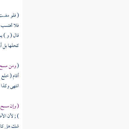
باب الهبة والعطية
( فلو مضت ا
فلا تحتسب ا
كتاب الوصايا
قال ( و ) ي
كتاب الفرائض
كحلها بل أو
كتاب العتق
كتاب النكاح وخصائص النبي
(
ومن مسح م
أقام ( خلع 
باب الوليمة وآداب الأكل والشرب وما يتعلق
انتهى وكذا ل
بذلك
باب عشرة النساء والقسم والنشوز وما يتعلق
( وإن مسح م
بها
) ; لأن الأ
باب الخلع
شك هل كان 