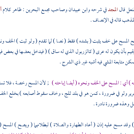
لنعل قال
المجد
في شرحه
وابن عبيدان
وصاحب مجمع البحرين : ظاهر كلام
أ
مذهب قاله في الإنصاف .
ح المسح على خف يثبت ( بشده ) فقط ( نصا ) لما تقدم ( ولو ثبت ) الخف ون
جيم بأن يكون له عرى ( كالزربول الذي له ساق ) ( فيدخل بعضها في بعض في
ن متابعة المشي فيه أشبه غير ذي الشرج .
) أي : المسح على الخف ونحوه ( أيضا إباحته )
; لأن المسح رخصة ، فلا تست
حرير ولو في ضرورة ، كمن هو في بلد ثلج ، وخاف سقوط أصابعه ) بخلع الخف ا
ل وهذه ضرورة نادرة .
 وقد مسح عليه إذن ( أعاد الطهارة والصلاة ) لبطلانهما ( ويصح ) المسح