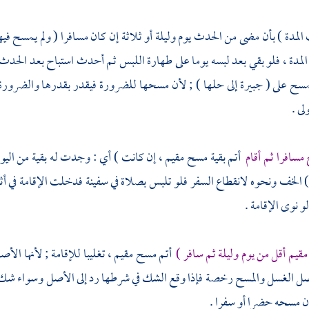
لمدة ) بأن مضى من الحدث يوم وليلة أو ثلاثة إن كان مسافرا ( ولم يمسح فيه
لمدة ، فلو بقي بعد لبسه يوما على طهارة اللبس ثم أحدث استباح بعد الحدث 
مسح على ( جبيرة إلى حلها ) ; لأن مسحها للضرورة فيقدر بقدرها والضرورة
لى .
سافرا ثم أقام
أتم بقية مسح مقيم ، إن كانت ) أي : وجدت له بقية من اليوم 
) الخف ونحوه لانقطاع السفر فلو تلبس بصلاة في سفينة فدخلت الإقامة في أثنائه
و نوى الإقامة .
قيم أقل من يوم وليلة ثم سافر )
أتم مسح مقيم ، تغليبا للإقامة ; لأنها الأص
صل الغسل والمسح رخصة فإذا وقع الشك في شرطها رد إلى الأصل وسواء شك هل
مسحه حضرا أو سفرا .