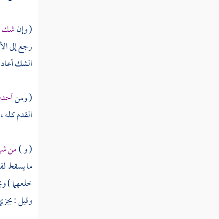
كتاب الطلاق
باب الإيلاء
( وإن
شك ) 
رجع إلى ال
كتاب الظهار
الشك أعاد .
كتاب اللعان وما يلحق من النسب
كتاب العدد
( ومن
أحدث
القدم كله ،
كتاب الرضاع
كتاب النفقات
( و )
من شرط
باب الحضانة
ما يسقط لف
خلعهما ) وي
كتاب الجنايات
وقيل : يجز
كتاب الديات