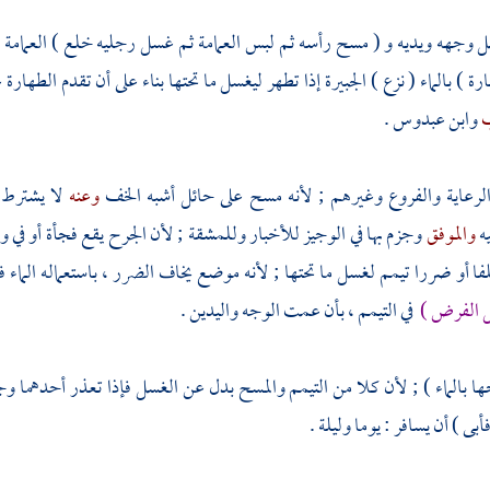
 وجهه ويديه و ( مسح رأسه ثم لبس العمامة ثم غسل رجليه خلع ) العمامة (
رة ) بالماء ( نزع ) الجبيرة إذا تطهر ليغسل ما تحتها بناء على أن تقدم الطها
ب
وابن عبدوس
.
الرعاية والفروع وغيرهم ; لأنه مسح على حائل أشبه الخف
وعنه
لا يشترط 
ه
والموفق
وجزم بها في الوجيز للأخبار وللمشقة ; لأن الجرح يقع فجأة أو في 
فا أو ضررا تيمم لغسل ما تحتها ; لأنه موضع يخاف الضرر ، باستعماله الماء 
حل الفرض )
في التيمم ، بأن عمت الوجه واليدين .
 بالماء ) ; لأن كلا من التيمم والمسح بدل عن الغسل فإذا تعذر أحدهما و
بى ) أن يسافر : يوما وليلة .