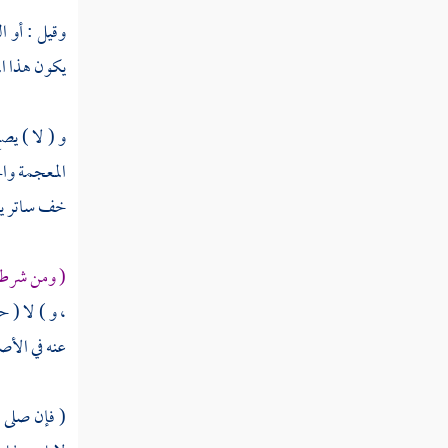
كتاب الحدود
وقيل : أو ا
يكون هذا ال
باب قتال أهل البغي
و ( لا ) يص
باب حكم المرتد
المعجمة وال
كتاب الأطعمة
خف ساتر يمك
باب الذكاة
( ومن شرطه 
كتاب الصيد
، و ) لا ( 
كتاب الأيمان وكفاراتها
عنه في الأص
باب النذر
كتاب القضاء والفتيا
( فإن صلى )