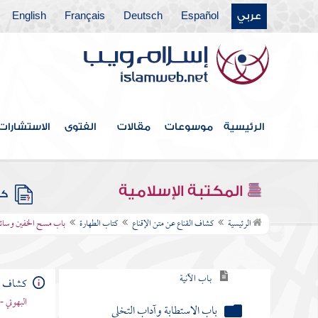
عربي
Español
Deutsch
Français
English
الرئيسية
موسوعات
مقالات
الفتوى
الاستشارات
فهرس الكتاب
مقدمة الكتاب
المكتبة الإسلامية
كتب
كتاب الطهارة
الرئيسية
كشاف القناع عن متن الإقناع
كتاب الطهارة
باب مسح الخفين وسائر
أقسام الماء
باب الآنية
كشاف ال
البهوتي 
باب الاستطابة وآداب التخلي