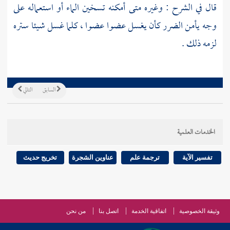
قال في الشرح : وغيره متى أمكنه تسخين الماء أو استعماله على
وجه يأمن الضرر كأن يغسل عضوا عضوا ، كلما غسل شيئا ستره
لزمه ذلك .
السابق
التالي
الخدمات العلمية
تفسير الآية
ترجمة علم
عناوين الشجرة
تخريج حديث
وثيقة الخصوصية
اتفاقية الخدمة
اتصل بنا
من نحن