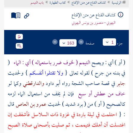
الرئيسية
كشاف القناع عن متن الإقناع
كتاب الطهارة
باب التيمم
تراجم الأعلام
كشاف القناع عن متن الإقناع
البهوتي - منصور بن يونس البهوتي
جزء
صفحة
1
163
( أو ) أي : ويصح
التيمم ( لخوف ضرر باستعماله ) أي : الماء
(
في بدنه من جرح ) لقوله تعالى {
ولا تقتلوا أنفسكم
} ولحديث
جابر
في قصة صاحب الشجة رواه
أبو داود
والدارقطني
وكما لو
خاف من عطش أو سبع
فإن لم يخف من استعمال الماء لزمه
كالصحيح ( أو ) من ( برد شديد ) لحديث
عمرو بن العاص
قال
: {
احتلمت في ليلة باردة في غزوة ذات السلاسل فأشفقت إن
اغتسلت أن أهلك فتيممت ، ثم صليت بأصحابي صلاة الصبح