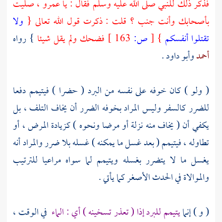
فذكر ذلك للنبي صلى الله عليه وسلم فقال : يا
عمرو
، صليت
بأصحابك وأنت جنب ؟
قلت
: ذكرت قول الله تعالى {
ولا
تقتلوا أنفسكم
}
[
ص:
163 ]
فضحك ولم يقل شيئا
} رواه
أحمد
وأبو داود
.
( ولو ) كان خوفه على نفسه من البرد ( حضرا ) فيتيمم دفعا
للضرر كالسفر وليس المراد بخوفه الضرر أن يخاف التلف ، بل
يكفي أن ( يخاف منه نزلة أو مرضا ونحوه ) كزيادة المرض ، أو
تطاوله ، فيتيمم ( بعد غسل ما يمكنه ) غسله بلا ضرر والمراد أنه
يغسل ما لا يتضرر بغسله ويتيمم لما سواه مراعيا للترتيب
والموالاة في الحدث الأصغر كما يأتي .
( و ) إنما
يتيمم للبرد إذا ( تعذر تسخينه ) أي : الماء
في الوقت ،