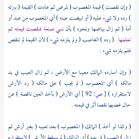
( وإن نقصت ) قيمة المغصوب ( لمرض ثم عادت ) القيمة ( ببرئه
) رده ولا شيء عليه ( أو ابيضت عينه ) أي المغصوب من عبد أو
أمة ( ثم زال بياضها ونحوه ) بأن
نسي صنعة فنقصت قيمته ثم
تعلمها
( رده ) الغاصب ( ولم يلزمه شيء ) لأن القيمة لم تنقص
فلم يلزمه شيء .
( وإن استرده المالك معيبا مع الأرض ، ثم زال العيب في يد
مالكه ) أي المغصوب ( لم يجب ) على مالكه ( رد الأرش
لاستقراره )
[
ص:
92 ]
أي الأرش ( بأخذ العين ناقصة ) عن
حال غصبها نقصا أثر في قيمته .
( وكذا لو أخذ ) المالك ( المغصوب ) بعد تعيبه ( بغير أرش ثم
زال ) العيب ( في يده ) أي المالك ( لم يسقط الأرش ) لاستقراره