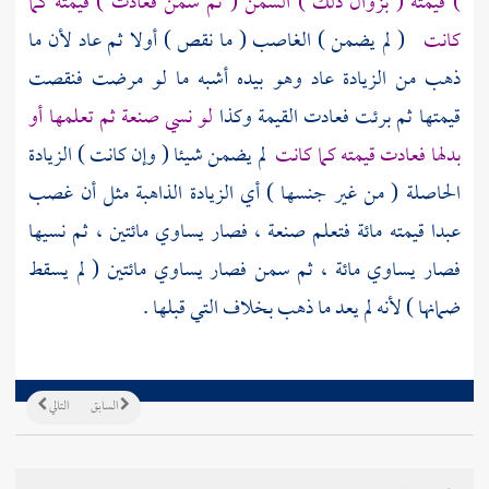
) قيمته ( بزوال ذلك ) السمن ( ثم سمن فعادت ) قيمته كما
كانت
( لم يضمن ) الغاصب ( ما نقص ) أولا ثم عاد لأن ما
ذهب من الزيادة عاد وهو بيده أشبه ما لو مرضت فنقصت
قيمتها ثم برئت فعادت القيمة وكذا
لو نسي صنعة ثم تعلمها أو
بدلها فعادت قيمته كما كانت
لم يضمن شيئا ( وإن كانت ) الزيادة
الحاصلة ( من غير جنسها ) أي الزيادة الذاهبة مثل أن غصب
عبدا قيمته مائة فتعلم صنعة ، فصار يساوي مائتين ، ثم نسيها
فصار يساوي مائة ، ثم سمن فصار يساوي مائتين ( لم يسقط
ضمانها ) لأنه لم يعد ما ذهب بخلاف التي قبلها .
السابق
التالي