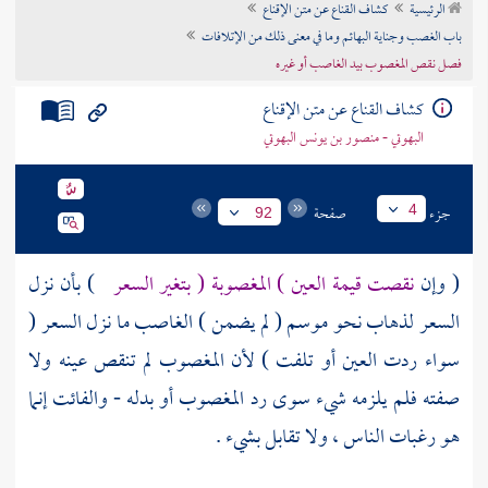
الرئيسية
كشاف القناع عن متن الإقناع
تراجم الأعلام
باب الغصب وجناية البهائم وما في معنى ذلك من الإتلافات
فصل نقص المغصوب بيد الغاصب أو غيره
كشاف القناع عن متن الإقناع
البهوتي - منصور بن يونس البهوتي
جزء
صفحة
4
92
( وإن
نقصت قيمة العين ) المغصوبة ( بتغير السعر
) بأن نزل
السعر لذهاب نحو موسم ( لم يضمن ) الغاصب ما نزل السعر (
سواء ردت العين أو تلفت ) لأن المغصوب لم تنقص عينه ولا
صفته فلم يلزمه شيء سوى رد المغصوب أو بدله - والفائت إنما
هو رغبات الناس ، ولا تقابل بشيء .