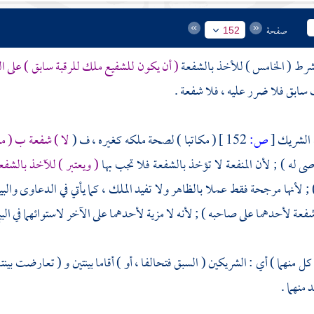
صفحة
152
شرط ( الخامس ) للأخذ بالشفعة
( أن يكون للشفيع ملك للرقبة سابق ) على ال
سابق فلا ضرر عليه ، فلا شفعة .
ن الشريك
[
ص:
152 ]
( مكاتبا ) لصحة ملكه كغيره ، ف (
لا ) شفعة ب ( م
 له ) ; لأن المنفعة لا تؤخذ بالشفعة فلا تجب بها
( ويعتبر ) للآخذ بالشفعة
 ; لأنها مرجحة فقط عملا بالظاهر ولا تفيد الملك ، كما يأتي في الدعاوى والب
فعة لأحدهما على صاحبه ) ; لأنه لا مزية لأحدهما على الآخر لاستوائهما في الب
ل منهما ) أي : الشريكين ( السبق فتحالفا ، أو ) أقاما بينتين و ( تعارضت بينتاه
منهما .