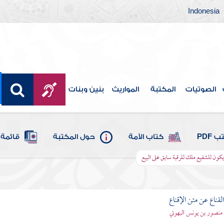
Indonesia
الصوتيات
المكتبة
المواريث
بنين وبنات
 PDF
كتاب الأمة
حول المكتبة
قائمة 
كون للشفيع ملك للرقبة سابق على البيع
قناع عن متن الإقناع
- منصور بن يونس البهوتي