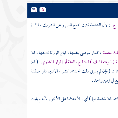
بيع
; لأن الشفعة ثبتت لدفع الضرر عن الشريك ، فإذا لم
لك منفعة
، كدار موصى بنفعها ، فباع الورثة نصفها ، فلا
 ( ثبوت الملك ) للشفيع بالبينة أو إقرار المشتري
( فلا
ينات ( فإن لم يسبق ملك أحدهما كشراء الاثنين دارا صفقة
يع في زمن واحد .
ما فلا شفعة لهما ) أي : لأحدهما على الآخر ; لأنه لم يثبت