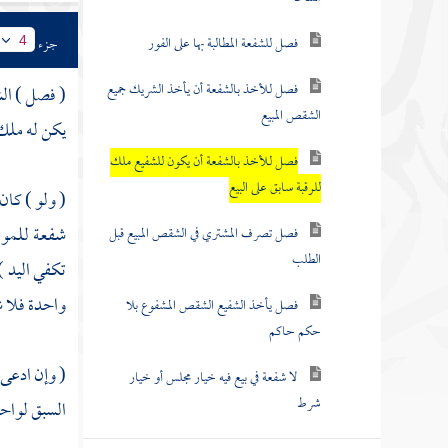
فصل للشفعة المطالبة بها على الفور
جزء
4
فصل للأخذ بالشفعة أن يأخذ الشريك جميع
( فصل ) ال
الشقص المبيع
يكن له ملك 
فصل للأخذ بالشفعة أن يكون للشفيع ملك
للرقبة سابق على البيع
( ولو ) كا
شفعة للموصى
فصل تصرف المشتري في الشقص المبيع قبل
الطلب
تكفي اليد )
واحدة فلا ش
فصل يأخذ الشفيع الشقص المشفوع بلا
حكم حاكم
( وإن ادعى ك
لا شفعة في بيع فيه خيار مجلس أو خيار
شرط
السبق لواحد 