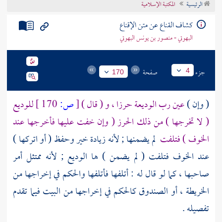
الرئيسية
المكتبة الإسلامية
تراجم الأعلام
كشاف القناع عن متن الإقناع
البهوتي - منصور بن يونس البهوتي
جزء
صفحة
4
170
( وإن )
عين رب الوديعة حرزا ، و ( قال )
[
ص:
170 ]
للوديع
( لا تخرجها ) من ذلك الحرز ( وإن خفت عليها فأخرجها عند
الخوف ) فتلفت
لم يضمنها ; لأنه زيادة خير وحفظ ( أو اتركها )
عند الخوف فتلفت ( لم يضمن ) ها الوديع ; لأنه ممتثل أمر
صاحبها ، كما لو قال له : أتلفها فأتلفها والحكم في إخراجها من
الخريطة ، أو الصندوق كالحكم في إخراجها من البيت فيما تقدم
تفصيله .