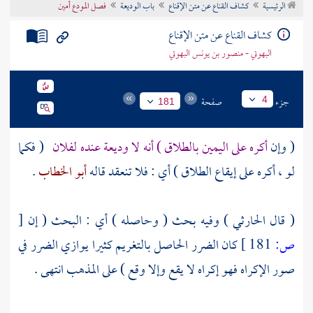
الرئيسية
كشاف القناع عن متن الإقناع
باب الوديعة
فصل المودع أمين
تراجم الأعلام
كشاف القناع عن متن الإقناع
البهوتي - منصور بن يونس البهوتي
جزء
صفحة
4
181
( وإن
أكره على اليمين بالطلاق ) أنه لا وديعة عنده لفلان
( فكما
لو ، أكره على إيقاع الطلاق ) أي : فلا تنعقد قاله
أبو الخطاب
.
( قال
الحارثي
) وفيه بحث ( وحاصله ) أي : البحث ( إن
[
ص:
181 ]
كان الضرر الحاصل بالتغريم كثيرا يوازي الضرر في
صور الإكراه فهو إكراه لا يقع وإلا وقع ) على المذهب انتهى .