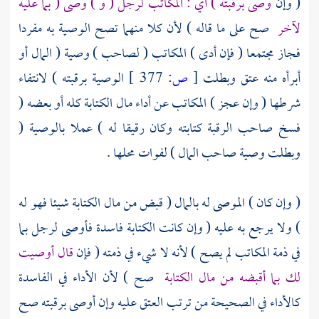
( وإن
وصى برقبته ) أي : المكاتب لرجل ( و ) وصى ( بما عليه
لآخر
صح على ما قاله ) لأن كلا منهما تصح الوصية به مفردا
فجاز مجتمعا ( فإن أدى ) المكاتب ( لصاحب ) وصية ( المال أو
أبرأه منه عتق وبطلت
[
ص:
377 ]
الوصية برقبته ) لانتفاء
شرطها ( وإن عجز ) المكاتب عن أداء مال الكتابة كله أو بعضه (
فسخ صاحب الرقبة كتابته وكان رقيقا له ) عملا بالوصية (
وبطلت وصية صاحب المال ) لفوات محلها .
( وإن كان ) الموصى له بالمال ( قبض من مال الكتابة شيئا فهو له
) ولا يرجع به عليه ( وإن كانت الكتابة فاسدة فأوصى لرجل بما
في ذمة المكاتب لم يصح ) لأنه لا شيء في ذمته ( فإن
قال أوصيت
لك بما أقبضه من مال الكتابة
صح ) لأن الأداء في الفاسدة
كالأداء في الصحيحة من ترتب العتق عليه وإن أوصى برقبته صح