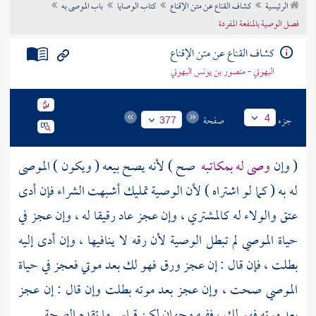
الرئيسية
كشاف القناع عن متن الإقناع
كتاب الوصايا
باب الموصى به
تراجم الأعلام
فصل الوصية بالمنفعة المفردة
كشاف القناع عن متن الإقناع
البهوتي - منصور بن يونس البهوتي
جزء
صفحة
4
377
( وإن
وصى له بمكاتبه
صح ) لأنه يصح بيعه ( ويكون ) الموصى
له به ( كما لو اشتراه ) لأن الوصية تمليك أشبهت الشراء فإن أدى
عتق والولاء له كالمشتري ، وإن عجز عاد رقيقا له ، وإن عجز في
حياة الموصي لم تبطل الوصية لأن رقه لا ينافيها ، وإن أدى إليه
بطلت ، فإن قال : إن عجز ورق فهو لك بعد موتي فعجز في حياة
الموصي صحت ، وإن عجز بعد موته بطلت وإن قال : إن عجز
بعد موته فهو لك ، ففيه وجهان لكن قياس ما تقدم الصحة .