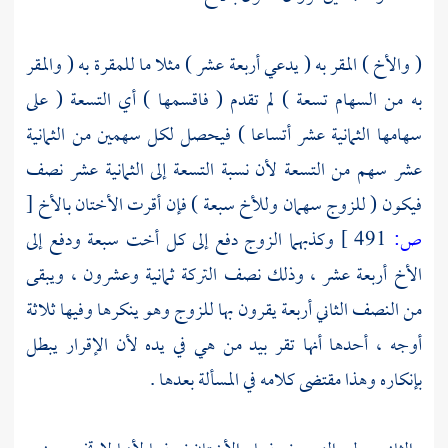
( والأخ ) المقر به ( يدعي أربعة عشر ) مثلا ما للمقرة به ( والمقر
به من السهام تسعة ) لم تقدم ( فاقسمها ) أي التسعة ( على
سهامها الثمانية عشر أتساعا ) فيحصل لكل سهمين من الثمانية
عشر سهم من التسعة لأن نسبة التسعة إلى الثمانية عشر نصف
فيكون ( للزوج سهمان وللأخ سبعة ) فإن أقرت الأختان بالأخ
[
ص:
491 ]
وكذبهما الزوج دفع إلى كل أخت سبعة ودفع إلى
الأخ أربعة عشر ، وذلك نصف التركة ثمانية وعشرون ، ويبقى
من النصف الثاني أربعة يقرون بها للزوج وهو ينكرها وفيها ثلاثة
أوجه ، أحدها أنها تقر بيد من هي في يده لأن الإقرار يبطل
بإنكاره وهذا مقتضى كلامه في المسألة بعدها .