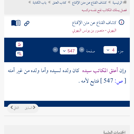
الرئيسية
كشاف القناع عن متن الإقناع
كتاب العتق
باب الكتابة
تراجم الأعلام
فصل يملك المكاتب نفع نفسه وكسبه
كشاف القناع عن متن الإقناع
البهوتي - منصور بن يونس البهوتي
جزء
صفحة
4
547
وإن
أعتق المكاتب سيده
كان ولده لسيده وأما ولده من غير أمته
[
ص:
547 ]
فتابع لأمه .
السابق
التالي
الخدمات العلمية