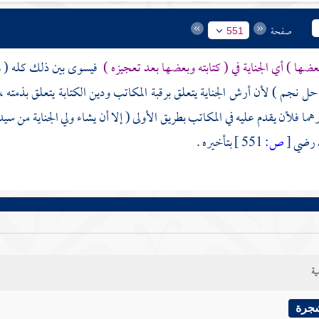
صفحة
551
عضها ) أي الجناية في ( كتابته وبعضها بعد تعجيزه )
فيسوى بين ذلك كله ( وعل
 حل نجم ) لأن أرش الجناية يتعلق برقبة المكاتب ودين الكتابة يتعلق بذمته 
هما فلأن يقدم عليه في المكاتب بطريق الأولى ( إلا أن يشاء ولي الجناية من سيد
د رضي
[
ص:
551 ]
بتأخيره .
ية
شجرة