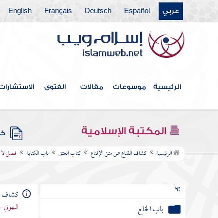
فصل كاتب عبيده اثنين فأكثر أو
عربي
Español
Deutsch
Français
English
إماءه صفقة واحدة بعوض واحد
فصل في الكتابة الفاسدة
باب أحكام أمهات الأولاد
الرئيسية
موسوعات
مقالات
الفتوى
الاستشارات
كتاب النكاح وخصائص النبي
باب الوليمة وآداب الأكل والشرب وما يتعلق
المكتبة الإسلامية
بذلك
كتب
الرئيسية
كشاف القناع عن متن الإقناع
كتاب العتق
باب الكتابة
فصل لا ي
باب عشرة النساء والقسم والنشوز وما يتعلق
بها
باب الخلع
كشاف ال
البهوتي 
كتاب الطلاق