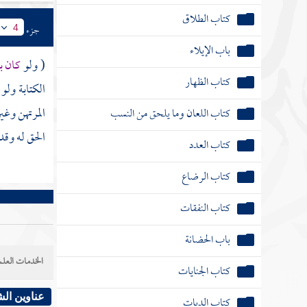
باب الإيلاء
جزء
4
كتاب الظهار
( ولو
كان ب
الكتابة ولو
كتاب اللعان وما يلحق من النسب
المرتهن وغير
كتاب العدد
الحق له وق
كتاب الرضاع
كتاب النفقات
باب الحضانة
كتاب الجنايات
الخدمات العلم
كتاب الديات
عناوين ال