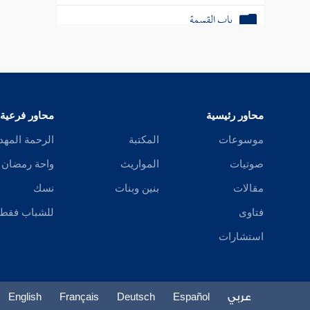
باب الدعاوى والبينات
كتاب الشهادات
كتاب الإقرار
محاور رئيسية
محاور فرعية
موسوعات
المكتبة
الرحمة المهد
صوتيات
المواريث
واحة رمضان
مقالات
بنين وبنات
نسك
فتاوى
للشباب فقط
استشارات
عربي
Español
Deutsch
Français
English