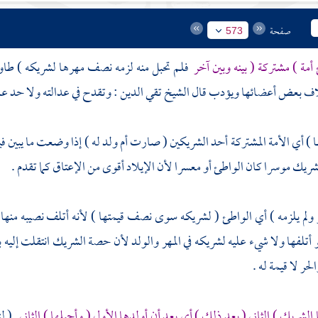
صفحة
573
مة ) مشتركة ( بينه وبين آخر
فلم تحبل منه لزمه نصف مهرها لشريكه ) طاوعته
لاف بعض أعضائها ويؤدب قال الشيخ
تقي الدين
: وتقدح في عدالته ولا حد علي
ا ) أي الأمة المشتركة أحد الشريكين ( صارت أم ولد له ) إذا وضعت ما يبين
يك موسرا كان الواطئ أو معسرا لأن الإيلاد أقوى من الإعتاق كما تقدم .
ولم يلزمه ) أي الواطئ ( لشريكه سوى نصف قيمتها ) لأنه أتلف نصيبه منها ع
لو أتلفها ولا شيء عليه لشريكه في المهر والولد لأن حصة الشريك انتقلت إليه 
لحر لا قيمة له .
الشريك ) الثاني ( بعد ذلك ) أي بعد أن أولدها الأول ( وأحبلها ) الثاني
( لز