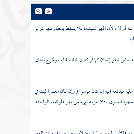
 أو لا ، لأن المهر لسيدها فلا يسقط بمطاوعتها كما لو
ه .
 فيه بعض خلق إنسان كما لو كانت خالصة له ، وتخرج بذلك
ليه فيدفعه إليه إن كان موسرا ( وإن كان معسرا ثبت في
بمجرد العلوق ، فلا يلزمه شيء من مهر مملوكته والولد قد
مه ) للأول ( مهرها ) كاملا لأنه وطء صادف ملك الغير