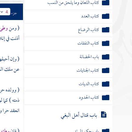
كتاب اللعان وما يلحق من النسب
جزء
4
كتاب العدد
( ومن
وطئ أ
كتاب الرضاع
أذنت في إت
كتاب النفقات
باب الحضانة
( وإن أحبله
عن ملك الشر
كتاب الجنايات
كتاب الديات
( وولده حر 
كتاب الحدود
ذمته ) كما 
انعقد حرا وا
باب قتال أهل البغي
( فإن
وطئها 
باب حكم المرتد