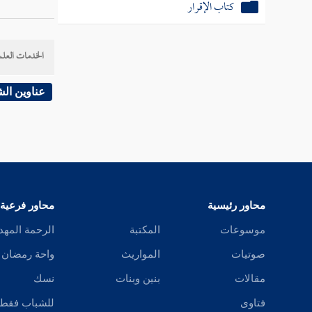
كتاب الإقرار
الخدمات العلم
عناوين ال
محاور رئيسية
محاور فرعية
موسوعات
المكتبة
الرحمة المهد
صوتيات
المواريث
واحة رمضان
مقالات
بنين وبنات
نسك
فتاوى
للشباب فقط