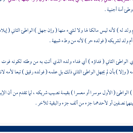
وطئ أمة أجنبية .
م ولد له ) لأنه ليس مالكا لها ولا لشيء منها ( وإن جهل ) الواطئ الثاني ( إيل
م ولد لشريكه ( فولده حر ) لأنه من وطء شبهة .
ي الواطئ الثاني ( فداؤه ) أي فداء ولده الذي أتت به من وطئه لكونه فوت رقه 
( وإلا ) بأن لم يجهل الواطئ الثاني ذلك بل علمه ( فولده رقيق ) تبعا لأمه لانت
) الواطئ ( الأول موسرا أو معسرا ) بقيمة نصيب شريكه ، لما تقدم من أن الإي
ينهما نصفين أو لأحدهما جزء من ألف جزء والبقية للآخر .