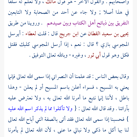
وأصحابهم . والقول الآخر - هو قول
مالك
، ولا نعلم له سلفا
في هذا أصلا ; ولا جاء عن أحد من الصحابة ولا التابعين
التفريق بين ذبائح
أهل الكتاب
وبين صيدهم
. وروينا من طريق
يحيى بن سعيد القطان
عن
ابن جريج
قال : قلت
لعطاء
: أيرسل
المجوسي بازي ؟ قال : نعم ، إذا أرسل المجوسي كلبك فقتل
فكل وهو قول
أبي ثور
، وغيره - وبالله تعالى التوفيق .
وقال بعض الناس : قد علمنا أن النصراني إذا سمى الله تعالى فإنما
يعني به
المسيح
، فسواء أعلن باسم
المسيح
أو لم يعلن - وهذا
باطل ، لأننا إنما نتبع ما أمرنا الله تعالى به ، ولا نعترض عليه
بآرائنا . وقد قال الله تعالى : {
ولا تأكلوا مما لم يذكر اسم الله عليه
} فحسبنا إذا سمى الله تعالى فقد أتى بالصفة التي أباح الله تعالى
لنا بها أكل ما ذكى ولا نبالي ما عنى ، لأن الله تعالى لم يأمرنا