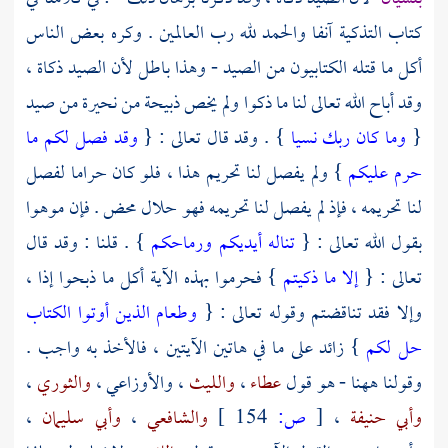
كتاب التذكية آنفا والحمد لله رب العالمين . وكره بعض الناس
أكل ما قتله الكتابيون من الصيد - وهذا باطل لأن الصيد ذكاة ،
وقد أباح الله تعالى لنا ما ذكوا ولم يخص ذبيحة من نحيرة من صيد
{
وما كان ربك نسيا
} . وقد قال تعالى : {
وقد فصل لكم ما
حرم عليكم
} ولم يفصل لنا تحريم هذا ، فلو كان حراما لفصل
لنا تحريمه ، فإذ لم يفصل لنا تحريمه فهو حلال محض . فإن موهوا
بقول الله تعالى : {
تناله أيديكم ورماحكم
} . قلنا : وقد قال
تعالى : {
إلا ما ذكيتم
} فحرموا بهذه الآية أكل ما ذبحوا إذا ،
وإلا فقد تناقضتم وقوله تعالى : {
وطعام الذين أوتوا الكتاب
حل لكم
} زائد على ما في هاتين الآيتين ، فالأخذ به واجب .
وقولنا ههنا - هو قول
عطاء
،
والليث
،
والأوزاعي
،
والثوري
،
وأبي حنيفة
،
[
ص:
154 ]
والشافعي
،
وأبي سليمان
،