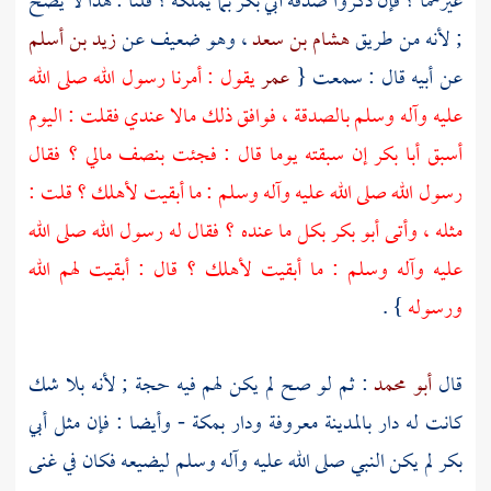
غيرهما ؟ فإن ذكروا صدقة
أبي بكر
بما يملكه ؟ قلنا : هذا لا يصح
; لأنه من طريق
هشام بن سعد
، وهو ضعيف عن
زيد بن أسلم
عن أبيه قال : سمعت {
عمر
يقول : أمرنا رسول الله صلى الله
عليه وآله وسلم بالصدقة ، فوافق ذلك مالا عندي فقلت : اليوم
أسبق
أبا بكر
إن سبقته يوما قال : فجئت بنصف مالي ؟ فقال
رسول الله صلى الله عليه وآله وسلم : ما أبقيت لأهلك ؟ قلت :
مثله ، وأتى
أبو بكر
بكل ما عنده ؟ فقال له رسول الله صلى الله
عليه وآله وسلم : ما أبقيت لأهلك ؟ قال : أبقيت لهم الله
ورسوله
} .
قال
أبو محمد
: ثم لو صح لم يكن لهم فيه حجة ; لأنه بلا شك
كانت له دار
بالمدينة
معروفة ودار
بمكة
- وأيضا : فإن مثل
أبي
بكر
لم يكن النبي صلى الله عليه وآله وسلم ليضيعه فكان في غنى