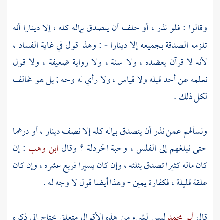
وقالوا : فلو نذر ، أو حلف أن يتصدق بماله كله ، إلا دينارا أنه
تلزمه الصدقة بجميعه إلا دينارا - : وهذا قول في غاية الفساد ،
لأنه لا قرآن يعضده ، ولا سنة ، ولا رواية ضعيفة ، ولا قول
نعلمه عن أحد قبله ولا قياس ، ولا رأي له وجه ; بل هو مخالف
لكل ذلك .
ونسألهم عمن نذر أن يتصدق بماله كله إلا نصف دينار ، أو درهما
حتى نبلغهم إلى الفلس ، وحبة الخردلة ؟ وقال
ابن وهب
: إن
كان ماله كثيرا تصدق بثلثه ، وإن كان يسيرا فربع عشره ، وإن كان
علقة قليلة ، فكفارة يمين - وهذا أيضا قول لا وجه له .
قال
أبو محمد
ليس لشيء من هذه الأقوال متعلق يحتاج إلى ذكره