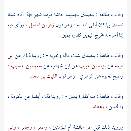
وقالت طائفة : يتصدق بجميعه حاشا قوت شهر فإذا أفاد شيئا
تصدق بما كان أبقى لنفسه - وهو قول
زفر بن الهذيل
، ورأى فيه
إذا أخرجه مخرج اليمين كفارة يمين .
وقالت طائفة : يتصدق بثلث ماله ويجزيه - : روينا ذلك عن
ابن
لهيعة
عن
يزيد بن حبيب
عن
ابن شهاب
عن
سعيد بن المسيب
-
وصح نحوه عن
الزهري
- وهو قول
الليث بن سعد
.
وقالت طائفة : فيه كفارة يمين - : روينا ذلك أيضا عن
عكرمة
،
والحسن
،
وعطاء
.
وروينا ذلك قبل عن
عائشة
أم المؤمنين ،
وعمر
،
وجابر
،
وابن