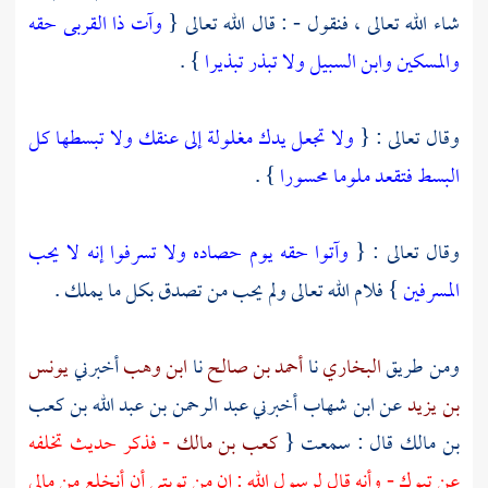
شاء الله تعالى ، فنقول - : قال الله تعالى {
وآت ذا القربى حقه
والمسكين وابن السبيل ولا تبذر تبذيرا
} .
وقال تعالى : {
ولا تجعل يدك مغلولة إلى عنقك ولا تبسطها كل
البسط فتقعد ملوما محسورا
} .
وقال تعالى : {
وآتوا حقه يوم حصاده ولا تسرفوا إنه لا يحب
المسرفين
} فلام الله تعالى ولم يحب من تصدق بكل ما يملك .
ومن طريق
البخاري
نا
أحمد بن صالح
نا
ابن وهب
أخبرني
يونس
بن يزيد
عن
ابن شهاب
أخبرني
عبد الرحمن بن عبد الله بن كعب
بن مالك
قال : سمعت {
كعب بن مالك
- فذكر حديث تخلفه
عن
تبوك
- وأنه قال لرسول الله : إن من توبتي أن أنخلع من مالي