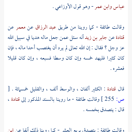
عباس
وابن عمر
- وهو قول
الأوزاعي
.
وقالت طائفة - كما روينا من طريق
عبد الرزاق
عن
معمر
عن
قتادة
عن
جابر بن زيد
أنه سئل عمن جعل ماله هديا في سبيل الله
عز وجل ؟ فقال : إن الله تعالى لم يرد أن يغتصب أحدا ماله ، فإن
كان كثيرا فليهد خمسه وإن كان وسطا فسبعه ، وإن كان قليلا
فعشره .
قال
قتادة
: الكثير ألفان ، والوسط ألف ، والقليل خمسمائة .
[
ص:
255 ]
وقالت طائفة - ما روينا بالسند المذكور إلى
قتادة
،
قال : يتصدق بخمسه .
وقالت طائفة : يتصدق بربع العشر - كما روينا ذلك آنفا عن
ابن