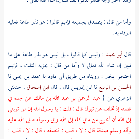
ولهذا الخبر وجه ظاهر نذكره بعد هذا إن شاء الله تعالى .
وأما من قال : يتصدق بجميعه فإنهم قالوا : هو نذر طاعة فعليه
الوفاء به .
قال
أبو محمد
: وليس كما قالوا ، بل ليس هو نذر طاعة على ما
نبين إن شاء الله تعالى ؟ وأما من قال : يجزيه الثلث ، فإنهم
احتجوا بخبر : رويناه من طريق
أبي داود
نا
محمد بن يحيى
نا
الحسن بن الربيع
نا
ابن إدريس
قال : قال
ابن إسحاق
: حدثني
الزهري
عن {
عبد الرحمن بن عبد الله بن مالك
عن جده في
قصته إذ تخلف عن
تبوك
قال : قلت : يا رسول الله إن من توبتي
إلى الله أن أخرج من مالي كله إلى الله وإلى رسوله صلى الله عليه
وآله وسلم صدقة قال : لا ، قلت : فنصفه ، قال : لا ، قلت :