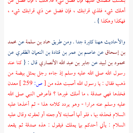
بنفسك فتصدق عليها فإن فضل شيء فلأهلك ، فإن فضل عن
أهلك شيء فلذي قرابتك ، فإن فضل عن ذي قرابتك شيء ،
فهكذا وهكذا
} .
والأحاديث ههنا كثيرة جدا . ومن طريق
حماد بن سلمة
عن
محمد
بن إسحاق
عن
عاصم بن عمر بن قتادة بن النعمان الظفري
عن
محمود بن لبيد
عن
جابر بن عبد الله الأنصاري
قال : {
كنا عند
رسول الله صلى الله عليه وسلم إذ جاءه رجل بمثل بيضة من
ذهب فقال : يا رسول الله أصبت هذه من
[
ص:
259 ]
معدن
فخذها فهي صدقة ، ما أملك غيرها ؟ فأعرض النبي صلى الله
عليه وسلم عنه مرارا - وهو يردد كلامه هذا - ثم أخذها عليه
السلام فحذفه بها ، فلو أنها أصابته لأوجعته أو لعقرته وقال عليه
السلام : يأتي أحدكم بما يملك فيقول : هذه صدقة ثم يقعد