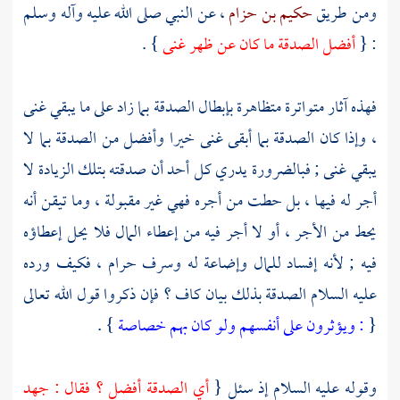
ومن طريق
حكيم بن حزام
، عن النبي صلى الله عليه وآله وسلم
: {
أفضل الصدقة ما كان عن ظهر غنى
} .
فهذه آثار متواترة متظاهرة بإبطال الصدقة بما زاد على ما يبقي غنى
، وإذا كان الصدقة بما أبقى غنى خيرا وأفضل من الصدقة بما لا
يبقي غنى ; فبالضرورة يدري كل أحد أن صدقته بتلك الزيادة لا
أجر له فيها ، بل حطت من أجره فهي غير مقبولة ، وما تيقن أنه
يحط من الأجر ، أو لا أجر فيه من إعطاء المال فلا يحل إعطاؤه
فيه ; لأنه إفساد للمال وإضاعة له وسرف حرام ، فكيف ورده
عليه السلام الصدقة بذلك بيان كاف ؟ فإن ذكروا قول الله تعالى
{
: ويؤثرون على أنفسهم ولو كان بهم خصاصة
} .
وقوله عليه السلام إذ سئل {
أي الصدقة أفضل ؟ فقال : جهد