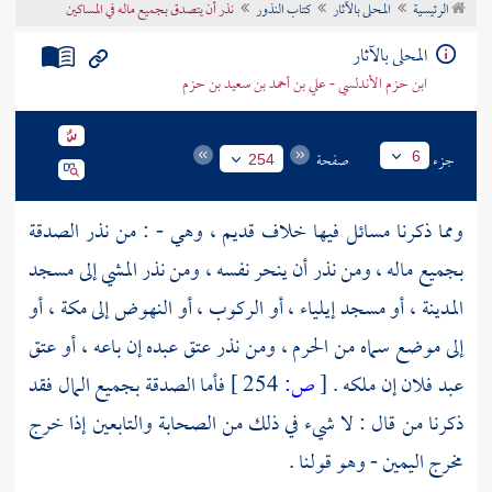
الرئيسية
المحلى بالآثار
كتاب النذور
نذر أن يتصدق بجميع ماله في المساكين
تراجم الأعلام
المحلى بالآثار
ابن حزم الأندلسي - علي بن أحمد بن سعيد بن حزم
جزء
صفحة
6
254
ومما ذكرنا مسائل فيها خلاف قديم ، وهي - : من نذر الصدقة
بجميع ماله ، ومن نذر أن ينحر نفسه ، ومن نذر المشي إلى
مسجد
المدينة
، أو
مسجد إيلياء
، أو الركوب ، أو النهوض إلى
مكة
، أو
إلى موضع سماه من
الحرم
، ومن نذر عتق عبده إن باعه ، أو عتق
عبد فلان إن ملكه .
[
ص:
254 ]
فأما الصدقة بجميع المال فقد
ذكرنا من قال : لا شيء في ذلك من الصحابة والتابعين إذا خرج
مخرج اليمين - وهو قولنا .