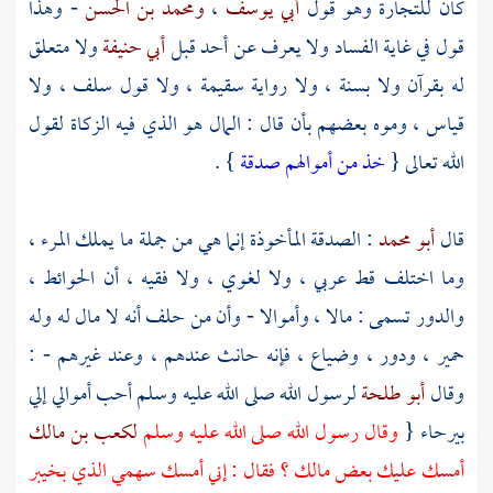
كان للتجارة وهو قول
أبي يوسف
،
ومحمد بن الحسن
- وهذا
قول في غاية الفساد ولا يعرف عن أحد قبل
أبي حنيفة
ولا متعلق
له بقرآن ولا بسنة ، ولا رواية سقيمة ، ولا قول سلف ، ولا
قياس ، وموه بعضهم بأن قال : المال هو الذي فيه الزكاة لقول
الله تعالى {
خذ من أموالهم صدقة
} .
قال
أبو محمد
: الصدقة المأخوذة إنما هي من جملة ما يملك المرء ،
وما اختلف قط عربي ، ولا لغوي ، ولا فقيه ، أن الحوائط ،
والدور تسمى : مالا ، وأموالا - وأن من حلف أنه لا مال له وله
حمير ، ودور ، وضياع ، فإنه حانث عندهم ، وعند غيرهم - :
وقال
أبو طلحة
لرسول الله صلى الله عليه وسلم أحب أموالي إلي
بيرحاء {
وقال رسول الله صلى الله عليه وسلم
لكعب بن مالك
أمسك عليك بعض مالك ؟ فقال : إني أمسك سهمي الذي
بخيبر