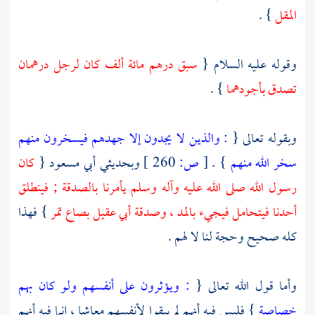
المقل
} .
وقوله عليه السلام {
سبق درهم مائة ألف كان لرجل درهمان
تصدق بأجودهما
} .
وبقوله تعالى {
: والذين لا يجدون إلا جهدهم فيسخرون منهم
سخر الله منهم
} .
[
ص:
260 ]
وبحديثي
أبي مسعود
{
كان
رسول الله صلى الله عليه وآله وسلم يأمرنا بالصدقة ; فينطلق
أحدنا فيتحامل فيجيء بالمد ، وصدقة
أبي عقيل
بصاع تمر
} فهذا
كله صحيح وحجة لنا لا لهم .
وأما قول الله تعالى {
: ويؤثرون على أنفسهم ولو كان بهم
خصاصة
} فليس فيه أنهم لم يبقوا لأنفسهم معاشا ، إنما فيه أنهم