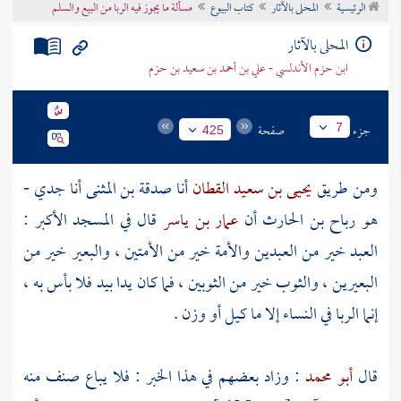
الرئيسية
المحلى بالآثار
كتاب البيوع
مسألة ما يجوز فيه الربا من البيع والسلم
تراجم الأعلام
المحلى بالآثار
ابن حزم الأندلسي - علي بن أحمد بن سعيد بن حزم
جزء
صفحة
7
425
ومن طريق
يحيى بن سعيد القطان
أنا
صدقة بن المثنى
أنا جدي -
هو
رباح بن الحارث
أن
عمار بن ياسر
قال في المسجد الأكبر :
العبد خير من العبدين والأمة خير من الأمتين ، والبعير خير من
البعيرين ، والثوب خير من الثوبين ، فما كان يدا بيد فلا بأس به ،
إنما الربا في النساء إلا ما كيل أو وزن .
قال
أبو محمد
: وزاد بعضهم في هذا الخبر : فلا يباع صنف منه