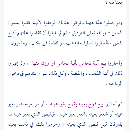
معنا فيه ؟
ولو فعلوا هذا ههنا وتركوا هنالك لوفقوا لأنهم كانوا يتبعون
السنن - وبالله تعالى التوفيق - ثم لم يلبثوا أن نقضوا علتهم أقبح
نقض ، فأجازوا تسليف الذهب ، والفضة فيما يكال ، وما يوزن .
وأجازوا
بيع آنية نحاس بآنية نحاس أو وزن منها
، ولم يجيزوا
ذلك في آنية الذهب ، والفضة ، وكل ذلك سواء عندهم في دخول
الربا فيه .
ثم أجازوا
بيع قمح بعينه بقمح بغير عينه
، أو تمر بعينه بتمر بغير
عينه أو شعير بعينه بشعير بغير عينه ، فيقبض الذي بغير عينه ثم
يفترقان قبل قبض الذي بعينه - وحرموا ذلك في ذهب بعينه