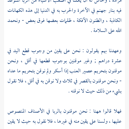
مراده ، وحاش له أن يكلنا في أصعب الأشياء من الربا المتوعد
فيه بنار جهنم في الآخرة والحرب به في الدنيا إلى هذه الكهانات
الكاذبة ، والظنون الآفكة ، ظلمات بعضها فوق بعض - ونحمد
الله على السلامة .
وعهدنا بهم يقولون : نحن على يقين من وجوب قطع اليد في
عشرة دراهم ; وغير موقنين بوجوب قطعها في أقل ، ونحن
موقنون بتحريم عصير العنب إذا أسكر ولم نوقن بتحريم ما عداه
- ونحن موقنون بالقصر في ثلاث ولا نوقن به في أقل ، فلا نقول
بشيء من ذلك حيث لا نوقنه .
فهلا قالوا ههنا : نحن موقنون بالربا في الأصناف المنصوص
عليها ، ولسنا على يقين منه في غيرها ، فلا نقول به حيث لا يقين