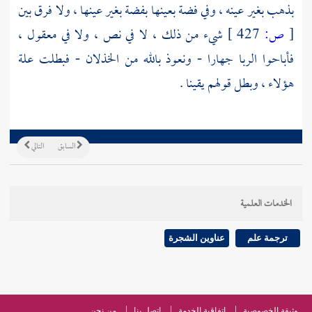
بذهب بغير عينه ، وفي فضة بعينها بفضة بغير عينها ، ولا فرق بين
[
ص:
427 ]
شيء من ذلك ، لا في نص ، ولا في معقول ،
فأباحوا الربا جهارا - ونعوذ بالله من الخذلان - فبطلت علة
هؤلاء ، وبطل قولهم يقينا .
السابق
التالي
الخدمات العلمية
ترجمة علم
عناوين الشجرة
وثيقة الخصوصية
اتفاقية الخدمة
اتصل بنا
من نحن