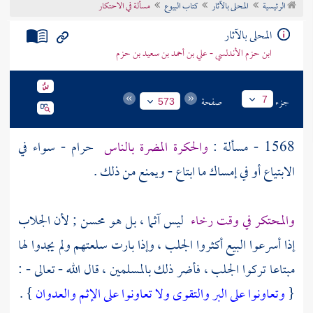
الرئيسية
المحلى بالآثار
كتاب البيوع
مسألة في الاحتكار
تراجم الأعلام
المحلى بالآثار
ابن حزم الأندلسي - علي بن أحمد بن سعيد بن حزم
جزء
صفحة
7
573
1568 - مسألة :
والحكرة المضرة بالناس
حرام - سواء في
الابتياع أو في إمساك ما ابتاع - ويمنع من ذلك .
والمحتكر في وقت رخاء
ليس آثما ، بل هو محسن ; لأن الجلاب
إذا أسرعوا البيع أكثروا الجلب ، وإذا بارت سلعتهم ولم يجدوا لها
مبتاعا تركوا الجلب ، فأضر ذلك بالمسلمين ، قال الله - تعالى - :
{
وتعاونوا على البر والتقوى ولا تعاونوا على الإثم والعدوان
} .