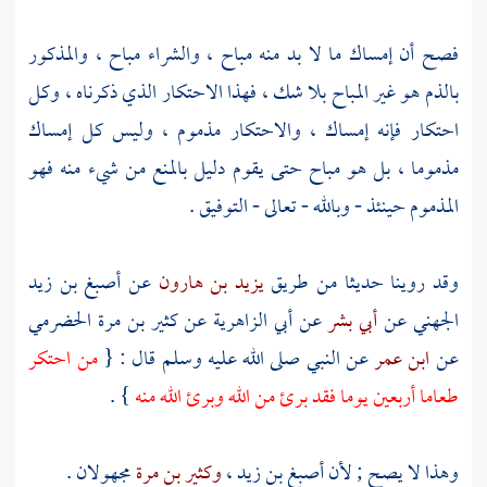
فصح أن إمساك ما لا بد منه مباح ، والشراء مباح ، والمذكور
بالذم هو غير المباح بلا شك ، فهذا الاحتكار الذي ذكرناه ، وكل
احتكار فإنه إمساك ، والاحتكار مذموم ، وليس كل إمساك
مذموما ، بل هو مباح حتى يقوم دليل بالمنع من شيء منه فهو
المذموم حينئذ - وبالله - تعالى - التوفيق .
وقد روينا حديثا من طريق
يزيد بن هارون
عن
أصبغ بن زيد
الجهني
عن
أبي بشر
عن
أبي الزاهرية
عن
كثير بن مرة الحضرمي
عن
ابن عمر
عن النبي صلى الله عليه وسلم قال : {
من احتكر
طعاما أربعين يوما فقد برئ من الله وبرئ الله منه
} .
وهذا لا يصح ; لأن
أصبغ بن زيد
،
وكثير بن مرة
مجهولان .