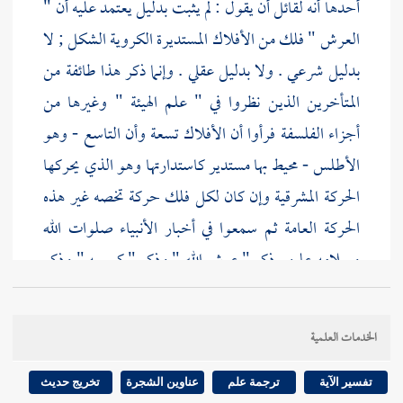
أحدها أنه لقائل أن يقول : لم يثبت بدليل يعتمد عليه أن "
العرش " فلك من الأفلاك المستديرة الكروية الشكل ; لا
بدليل شرعي . ولا بدليل عقلي . وإنما ذكر هذا طائفة من
المتأخرين الذين نظروا في " علم الهيئة " وغيرها من
أجزاء الفلسفة فرأوا أن الأفلاك تسعة وأن التاسع - وهو
الأطلس - محيط بها مستدير كاستدارتها وهو الذي يحركها
الحركة المشرقية وإن كان لكل فلك حركة تخصه غير هذه
الحركة العامة ثم سمعوا في أخبار الأنبياء صلوات الله
وسلامه عليهم ذكر " عرش الله " وذكر " كرسيه " وذكر
" السموات السبع " فقالوا بطريق الظن إن " العرش "
هو الفلك التاسع ; لاعتقادهم أنه ليس وراء التاسع شيء
الخدمات العلمية
إما مطلقا وإما أنه ليس وراءه مخلوق .
تفسير الآية
ترجمة علم
عناوين الشجرة
تخريج حديث