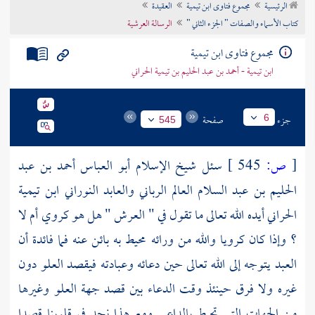
الرئيسية
مجموع فتاوى ابن تيمية
العقيدة
تراجم الأعلام
كتاب الأسماء والصفات " الجزء الثاني "
الرسالة العرشية
مجموع فتاوى ابن تيمية
ابن تيمية - أحمد بن عبد الحليم بن تيمية الحراني
جزء
صفحة
6
545
[
ص:
545 ]
سئل
شيخ الإسلام أبو العباس أحمد بن عبد
الحليم بن عبد السلام العالم الرباني والعابد النوراني ابن تيمية
الحراني
أيده الله تعالى ما تقول في " العرش " هل هو كروي أم لا
؟ وإذا كان كرويا والله من ورائه محيط به بائن عنه فما فائدة أن
العبد يتوجه إلى الله تعالى حين دعائه وعبادته فيقصد العلو دون
غيره ولا فرق حينئذ وقت الدعاء بين قصد جهة العلو وغيرها
من الجهات التي تحيط بالداعي ومع هذا نجد في قلوبنا قصدا