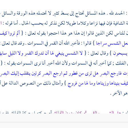
الحمد لله . هذه المسائل تحتاج إلى بسط كثير لا تحتمله هذه الورقة والسائل
 الشافية فإن فيها نزاعا وكلاما طويلا لكن نذكر له بحسب الحال . أما قوله :
ا
 للناس لكن الذين قالوا إن هذا هو هذا احتجوا بقوله تعالى : {
ألم تروا كي
جعل الشمس سراجا
} قالوا : فأخبر الله أن القمر في السموات . وقد قال تعالى 
 يسبحون
} وقال تعالى : {
لا الشمس ينبغي لها أن تدرك القمر ولا الليل سا
 الفلك ; كما أخبر أنه في السموات ولأن الله أخبر أنا نرى السموات بقوله : {
ت فارجع البصر هل ترى من فطور
ثم ارجع البصر كرتين ينقلب إليك البص
ف بنيناها وزيناها وما لها من فروج
} وأمثال ذلك من النصوص الدالة على أن
و الآخر .
ه :
هل الشمس والقمر تحركان بدون الفلك
أم حركتهما بحركة الفلك ففيه 
وأما قوله تعالى {
كل في فلك يسبحون
} فلا يمنع أن يكون ما ذكره من أنهم 