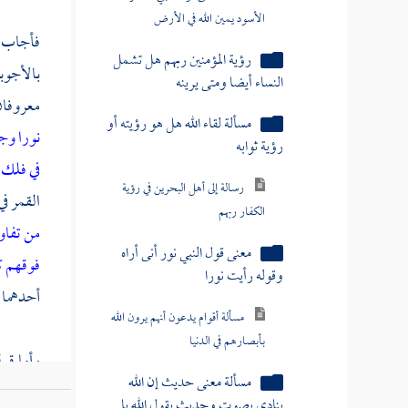
الأسود يمين الله في الأرض
فأجاب : 
رؤية المؤمنين ربهم هل تشمل
بالأجوبة
النساء أيضا ومتى يرينه
معروفان
مسألة لقاء الله هل هو رؤيته أو
نورا و
رؤية ثوابه
في فلك
رسالة إلى أهل البحرين في رؤية
القمر في
الكفار ربهم
من تفاو
معنى قول النبي نور أنى أراه
فوقهم كي
وقوله رأيت نورا
أحدهما ه
مسألة أقوام يدعون أنهم يرون الله
بأبصارهم في الدنيا
وأما قول
مسألة معنى حديث إن الله
الفلك . 
ينادي بصوت وحديث يقول الله يا