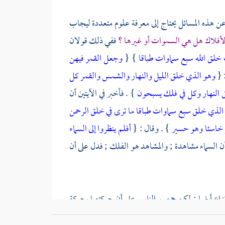
 عن هذه المسائل يحتاج إلى معرفة علوم متعددة ليجاب
لأفلاك هل هي السموات أو غيرها ؟
ففي ذلك قولان
ف خلق الله سبع سماوات طباقا
} {
وجعل القمر فيهن
: {
وهو الذي خلق الليل والنهار والشمس والقمر كل
بق النهار وكل في فلك يسبحون
} . فأخبر في الآيتين أن
الذي خلق سبع سماوات طباقا ما ترى في خلق الرحمن
ر خاسئا وهو حسير
} . وقال : {
أفلم ينظروا إلى السماء
 السماء مشاهدة ; والمشاهد هو الفلك ; فدل على أن
نزاع أيضا ; لكن جمهور الناس على أن حركتهما بحركة
يسبحون تابعا لحركة الفلك كما في الليل والنهار فإن