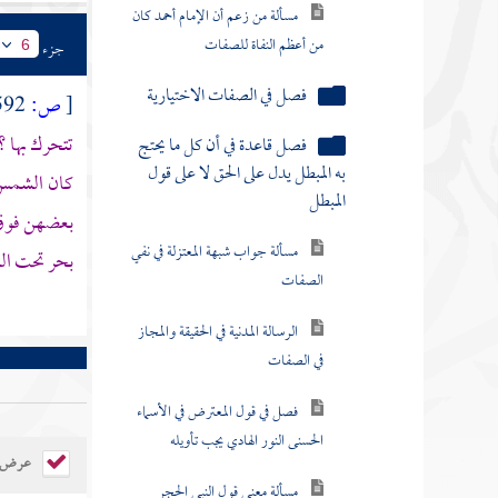
مسألة من زعم أن الإمام أحمد كان
من أعظم النفاة للصفات
جزء
6
فصل في الصفات الاختيارية
[
ص:
592 ]
تتحرك بها 
فصل قاعدة في أن كل ما يحتج
به المبطل يدل على الحق لا على قول
كان الشمس 
المبطل
بعضهن فو
مسألة جواب شبهة المعتزلة في نفي
بحر تحت ا
الصفات
الرسالة المدنية في الحقيقة والمجاز
في الصفات
فصل في قول المعترض في الأسماء
الحسنى النور الهادي يجب تأويله
عرض ال
مسألة معنى قول النبي الحجر