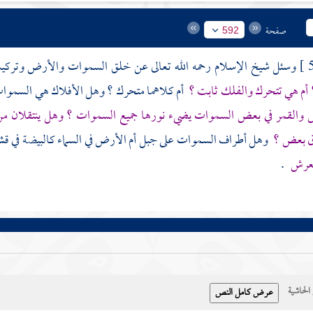
صفحة
592
وسئل
شيخ الإسلام
رحمه الله تعالى عن خلق السموات والأرض وتركيب
؟ أم هي تتحرك والفلك ثابت ؟
أم كلاهما متحرك ؟ وهل الأفلاك هي السموات
والقمر في بعض السموات يضيء نورها جميع السموات ؟ وهل ينتقلان من 
ق بعض ؟
وهل أطراف السموات على جبل أم الأرض في السماء كالبيضة في قش
لعرش
.
حاشية