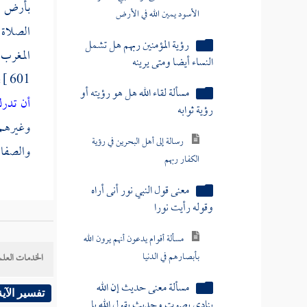
بأرض ا
الأسود يمين الله في الأرض
الصلاة 
رؤية المؤمنين ربهم هل تشمل
المغرب 
النساء أيضا ومتى يرينه
601 ]
ف
مسألة لقاء الله هل هو رؤيته أو
أن تدرك
رؤية ثوابه
وغيرهم م
رسالة إلى أهل البحرين في رؤية
والصفا
الكفار ربهم
معنى قول النبي نور أنى أراه
وقوله رأيت نورا
مسألة أقوام يدعون أنهم يرون الله
بأبصارهم في الدنيا
الخدمات العلم
مسألة معنى حديث إن الله
تفسير الآية
ينادي بصوت وحديث يقول الله يا