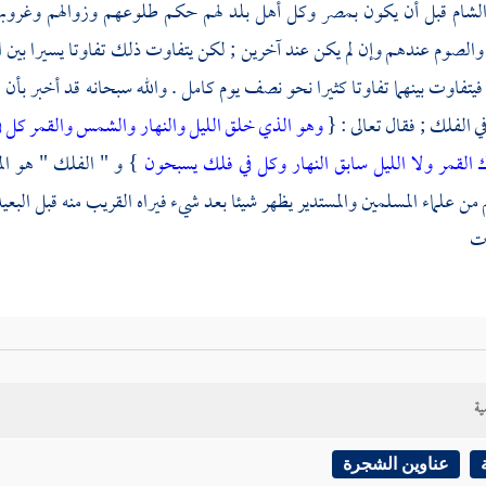
لشام
قبل أن يكون
بمصر
وكل أهل بلد لهم حكم طلوعهم وزوالهم وغروبه
والصوم عندهم وإن لم يكن عند آخرين ; لكن يتفاوت ذلك تفاوتا يسيرا بين الب
فيتفاوت بينهما تفاوتا كثيرا نحو نصف يوم كامل . والله سبحانه قد أخبر ب
ي الفلك ; فقال تعالى : {
وهو الذي خلق الليل والنهار والشمس والقمر كل 
 القمر ولا الليل سابق النهار وكل في فلك يسبحون
} و " الفلك " هو ال
ن علماء المسلمين والمستدير يظهر شيئا بعد شيء فيراه القريب منه قبل البعيد 
ت
ية
عناوين الشجرة