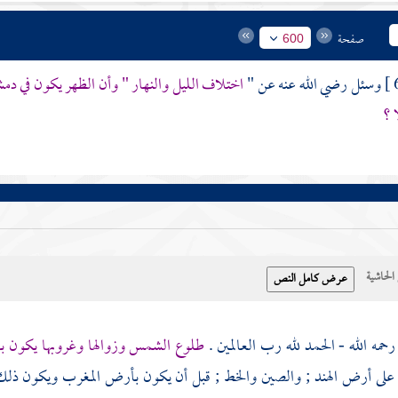
صفحة
600
وسئل رضي الله عنه عن "
اختلاف الليل والنهار " وأن الظهر يكون في
دم
 ؟
حاشية
حمه الله - الحمد لله رب العالمين .
طلوع الشمس وزوالها وغروبها يكون با
على أرض
الهند
;
والصين
والخط ; قبل أن يكون بأرض
المغرب
ويكون ذل