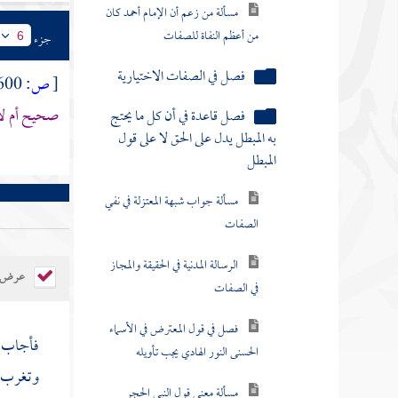
مسألة من زعم أن الإمام أحمد كان
من أعظم النفاة للصفات
جزء
6
فصل في الصفات الاختيارية
[
ص:
600 ]
صحيح أم لا
فصل قاعدة في أن كل ما يحتج
به المبطل يدل على الحق لا على قول
المبطل
مسألة جواب شبهة المعتزلة في نفي
الصفات
الرسالة المدنية في الحقيقة والمجاز
عرض ال
في الصفات
فصل في قول المعترض في الأسماء
فأجاب ر
الحسنى النور الهادي يجب تأويله
وتغرب 
مسألة معنى قول النبي الحجر