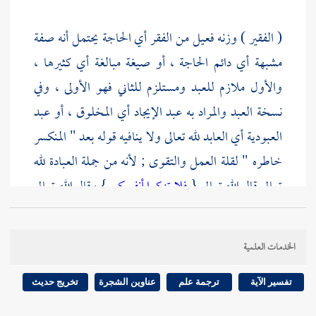
( الفقير ) وزنه فعيل من الفقر أي الحاجة يحتمل أنه صفة
مشبهة أي دائم الحاجة ، أو صيغة مبالغة أي كثيرها ،
والأول ملازم للعبد ومستلزم للثاني فهو الأولى ، وفي
نسخة العبد والمراد به عبد الإيجاد أي المخلوق ، أو عبد
العبودية أي العابد لله تعالى ولا ينافيه قوله بعد " المنكسر
خاطره " لقلة العمل والتقوى ; لأنه من جملة العبادة لله
تعالى قال الله تعالى {
فلا تزكوا أنفسكم
} وقال الله تعالى
{
وما قدروا الله حق قدره
} وقال سيد العالمين أجمعين
صلى الله عليه وسلم {
سبحانك لا أحصي ثناء عليك
} .
الخدمات العلمية
( المضطر ) يحتمل كونه اسم فاعل أي : شديد الاحتياج
تفسير الآية
ترجمة علم
عناوين الشجرة
تخريج حديث
وكونه اسم مفعول أي الملجأ الذي ألجأته شدة احتياجه