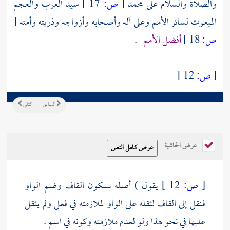
والصلاة والسلام على
محمد
[
ص:
17 ]
سيد
العرب
والعجم
المبعوث لسائر الأمم وعلى آله وأصحابه وأزواجه وذريته وأمته
[
ص:
18 ]
أفضل الأمم
.
[
ص:
12 ]
السابق
التالي
عرض الحاشية
[
ص:
12 ]
يقول ) أصله بسكون القاف وضم الواو
فنقل إلى القاف لثقله على الواو لملازمته في فعل ولم يثقل
عليها في نحو هذا ولو لعدم ملازمته وكونه في اسم .