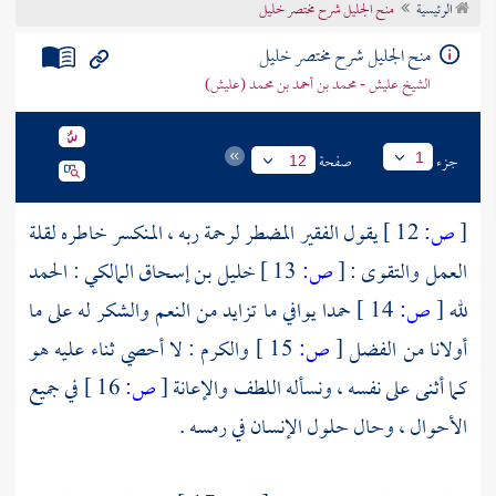
الرئيسية
منح الجليل شرح مختصر خليل
تراجم الأعلام
منح الجليل شرح مختصر خليل
الشيخ عليش - محمد بن أحمد بن محمد (عليش)
جزء
صفحة
1
12
[
ص:
12 ]
يقول الفقير المضطر لرحمة ربه ، المنكسر خاطره لقلة
العمل والتقوى :
[
ص:
13 ]
خليل بن إسحاق المالكي
: الحمد
لله
[
ص:
14 ]
حمدا يوافي ما تزايد من النعم والشكر له على ما
أولانا من الفضل
[
ص:
15 ]
والكرم : لا أحصي ثناء عليه هو
كما أثنى على نفسه ، ونسأله اللطف والإعانة
[
ص:
16 ]
في جميع
الأحوال ، وحال حلول الإنسان في رمسه .