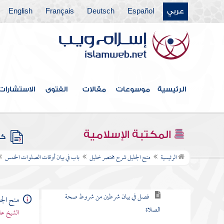
عربي
Español
Deutsch
Français
English
فهرس الكتاب
الرئيسية
موسوعات
مقالات
الفتوى
الاستشارات
مقدمة مختصر خليل
باب يرفع الحدث وحكم الخبث
المكتبة الإسلامية
كتب
باب في بيان أوقات الصلوات الخمس
الرئيسية
منح الجليل شرح مختصر خليل
باب في بيان أوقات الصلوات الخمس
فصل في الأذان والإقامة وما يتعلق بهما
فصل في بيان شرطين من شروط صحة
منح الج
الصلاة
الشيخ عل