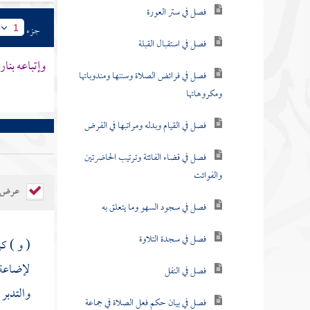
فصل في ستر العورة
جزء
1
فصل في استقبال القبلة
وإتباعه بنار
فصل في فرائض الصلاة وسننها ومندوباتها
ومكروهاتها
فصل في القيام وبدله ومراتبها في الفرض
فصل في قضاء الفائتة وترتيب الحاضرتين
والفوائت
عرض ال
فصل في سجود السهو وما يتعلق به
فصل في سجدة التلاوة
( و ) ك
لإضاعة 
فصل في النفل
والتدبر
فصل في بيان حكم فعل الصلاة في جماعة