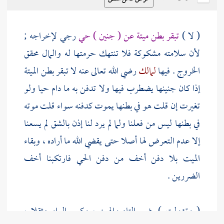
( لا )
تبقر بطن ميتة عن ( جنين ) حي
رجي لإخراجه ;
لأن سلامته مشكوكة فلا تنتهك حرمتها له والمال محقق
الخروج . فيها
لمالك
رضي الله تعالى عنه لا تبقر بطن الميتة
إذا كان جنينها يضطرب فيها ولا تدفن به ما دام حيا ولو
تغيرت إن قلت هو في بطنها يموت كدفنه سواء قلت موته
في بطنها ليس من فعلنا ولما لم يرد لنا إذن بالشق لم يسعنا
إلا عدم التعرض لها أصلا حتى يقضي الله ما أراده ، وبقاء
الميت بلا دفن أخف من دفن الحي فارتكبنا أخف
الضررين .
( وتؤولت ) بضم التاء والهمز ، وكسر الواو مثقلا ،