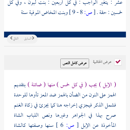
عشر : يتغير الواجب : في كل أربعين : بنت لبون ، وفي كل
خمسين : حقة .
[
ص:
8 - 9 ]
وبنت المخاض الموفية سنة
السابق
التالي
عرض الحاشية
( الإبل ) يجب ( في كل خمس ) منها ( ضائنة )
بتقديم
الهمز على النون من الضأن بالهمز ضد المعز تأوها للوحدة
فشمل الذكر فيجزي إخراجه هنا كما يجزئ في زكاة الغنم
صرح بهذا في الجواهر وغيرها ونص اللباب الشاة
المأخوذة عن الإبل
[
ص:
6 ]
سنها وصفتها كالشاة