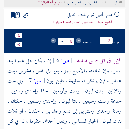
الرئيسية
منح الجليل شرح مختصر خليل
باب في أحكام الزكاة
تراجم الأعلام
منح الجليل شرح مختصر خليل
الشيخ عليش - محمد بن أحمد بن محمد (عليش)
جزء
صفحة
2
6
الإبل في كل خمس ضائنة
[
ص:
6 ]
إن لم يكن جل غنم البلد
المعز ، وإن خالفته والأصح إجزاء بعير إلى خمس وعشرين فبنت
مخاض ، فإن لم تكن له سليمة ، فابن لبون
[
ص:
7 ]
وفي ست
وثلاثين : بنت لبون ، وست وأربعين : حقة وإحدى وستين :
جذعة وست وسبعين : بنتا لبون ، وإحدى وتسعين : حقتان ،
ومائة وإحدى وعشرين إلى تسع وعشرين : حقتان ، أو ثلاث
بنات لبون : الخيار للساعي ، وتعين أحدهما منفردا ، ثم في كل