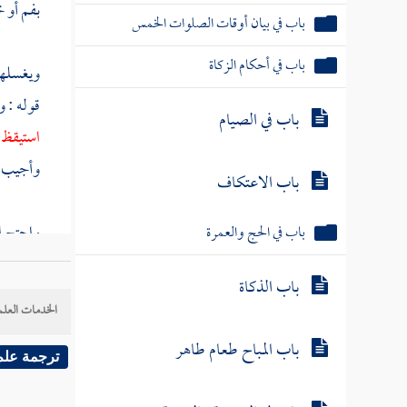
بفم أو خ
باب في بيان أوقات الصلوات الخمس
باب في أحكام الزكاة
ويغسلهما
قوله : و
باب في الصيام
استيقظ أ
وأجيب بأ
باب الاعتكاف
واحتج
ا
باب في الحج والعمرة
على " تع
باب الذكاة
للتنظيف 
الخدمات العلم
باب المباح طعام طاهر
( أو ) و
ترجمة علم
بغسل ال