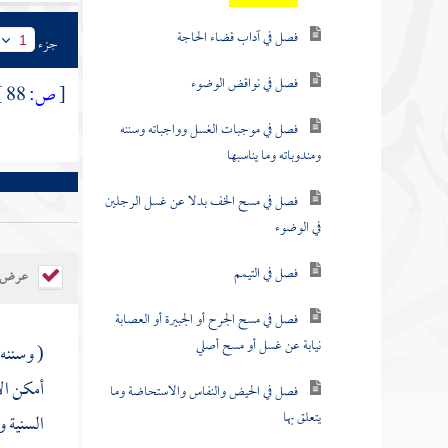
فصل في آداب قضاء الحاجة
جزء
1
فصل في نواقض الوضوء
[
ص:
88 ]
فصل في موجبات الغسل وواجباته وسننه
ومندوباته وما يناسبها
فصل في مسح الخف بدلا عن غسل الرجلين
في الوضوء
فصل في التيمم
عرض ال
فصل في مسح الجرح أو الجبيرة أو العصابة
نيابة عن غسل أو مسح أصلي
( وسننه
أمكن الإ
فصل في الحيض والنفاس والاستحاضة وما
يتعلق بها
السنية و