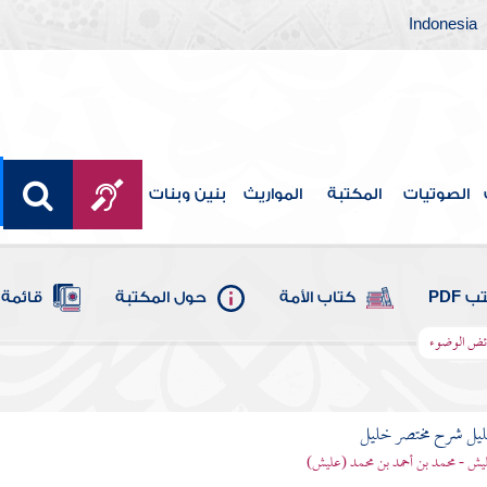
Indonesia
الصوتيات
المكتبة
المواريث
بنين وبنات
 PDF
كتاب الأمة
حول المكتبة
قائمة 
ئض الوضوء
ليل شرح مختصر خليل
يش - محمد بن أحمد بن محمد (عليش)