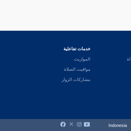
" تعبدا " فلا يقال أنه خالف أصله والتنظيف إنما يناسبه الجمع ولكن قد عل
ضا والتفريق مندوب وقيل شرط في السنية .
خدمات تفاعلية
اة
المواريث
مواقيت الصلاة
مشاركات الزوار
Indonesia