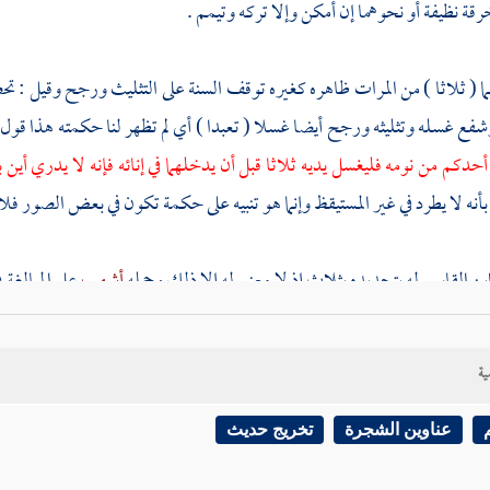
رقة نظيفة أو نحوهما إن أمكن وإلا تركه وتيمم .
 ( ثلاثا ) من المرات ظاهره كغيره توقف السنة على التثليث ورجح وقيل : تحصل
شفع غسله وتثليثه ورجح أيضا غسلا ( تعبدا ) أي لم تظهر لنا حكمته هذا قول
حدكم من نومه فليغسل يديه ثلاثا قبل أن يدخلهما في إنائه فإنه لا يدري أين 
نه لا يطرد في غير المستيقظ وإنما هو تنبيه على حكمة تكون في بعض الصور فلا ين
بن القاسم
له بتحديده بثلاث إذ لا معنى له إلا ذلك وحمله
أشهب
على المبالغة 
بدا " الذي فيه الخلاف ، ولو كان التثليث مبنيا على التعبد كما قيل لآخره عنه
تحصل بغسلهما بمضاف وبلا نية إذ لا يتوقف عليهما ( ولو ) كانتا ( نظيفتين ) و
ية
لو
( أحدث ) المتوضئ ( في أثنائه ) أي الوضوء
خلافا لقول
أشهب
لا
[
ص:
]
عناوين الشجرة
تخريج حديث
يمنى وحدها ثم اليسرى وهذه رواية
أشهب
عن
مالك
رضي الله تعالى عنهما و