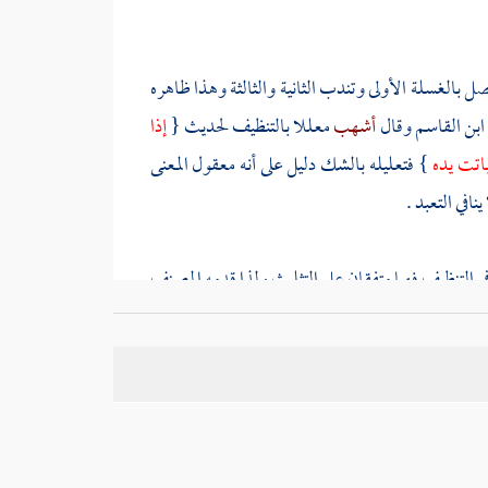
 بالغسلة الأولى وتندب الثانية والثالثة وهذا ظاهره
ابن القاسم
وقال
أشهب
معللا بالتنظيف لحديث {
إذا
باتت يده
} فتعليله بالشك دليل على أنه معقول المعنى
افي التعبد .
في التنظيف فهما متفقان على التثليث ولذا قدمه
المصنف
 وصلة غسل ( بمطلق ونية ) بناء على أنه تعبد وعلى أنه
أشار بلو لقول
أشهب
لا يسن غسل النظيفتين .
89 
يسن غسلهما حينئذ حال كونهما ( مفترقتين ) أي
قال
ابن القاسم
يغسلهما مجموعتين وهذا لا ينافي قوله :