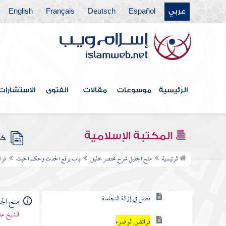
عربي
Español
Deutsch
Français
English
الرئيسية
موسوعات
مقالات
الفتوى
الاستشارات
فهرس الكتاب
مقدمة مختصر خليل
المكتبة الإسلامية
كتب
باب يرفع الحدث وحكم الخبث
الرئيسية
منح الجليل شرح مختصر خليل
باب يرفع الحدث وحكم الخبث
فرا
فصل في الطاهر
فصل في إزالة النجاسة
منح الج
الشيخ عل
فرائض الوضوء