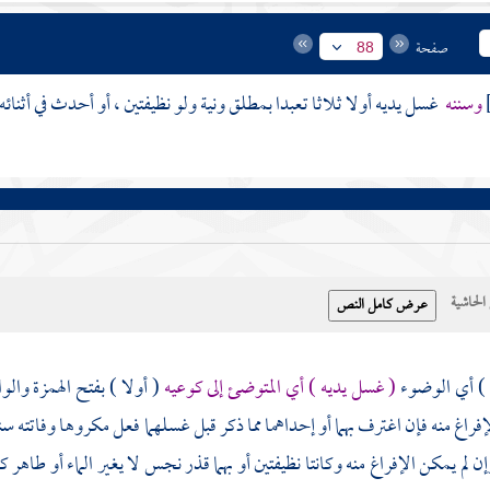
صفحة
88
وسننه
غسل يديه أولا ثلاثا تعبدا بمطلق ونية ولو نظيفتين ، أو أحدث في أثنائه
حاشية
 ) أي الوضوء
( غسل يديه ) أي المتوضئ إلى كوعيه
( أولا ) بفتح الهمزة والو
فراغ منه فإن اغترف بهما أو إحداهما مما ذكر قبل غسلهما فعل مكروها وفاتته سنة
إن لم يمكن الإفراغ منه وكانتا نظيفتين أو بهما قذر نجس لا يغير الماء أو طاهر