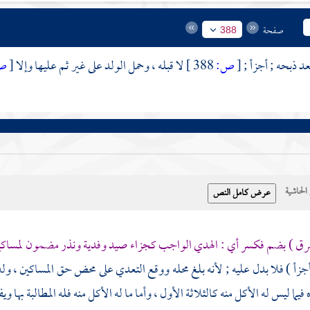
صفحة
388
د ذبحه ; أجزأ ;
[
ص:
388 ]
لا قبله ، وحمل الولد على غير ثم عليها وإلا
[
ص
حاشية
ق ) بضم فكسر أي : الهدي الواجب كجزاء صيد وفدية ونذر مضمون لمساكين
أجزأ ) فلا بدل عليه ; لأنه بلغ محله ووقع التعدي على محض حق المساكين ، وله 
فيما ليس له الأكل منه كالثلاثة الأول ، وأما ما له الأكل منه فله المطالبة بها ويف