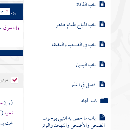
باب الذكاة
جزء
2
باب المباح طعام طاهر
وإن سرق
بع
باب في الضحية والعقيقة
باب اليمين
عرض ال
فصل في النذر
باب الجهاد
( وإن
سر
نحره
( 
باب ما خص به النبي بوجوب
تحت يده 
الضحى والأضحى والتهجد والوتر