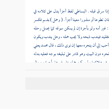
إذا سرق قبله .
البساطي
لفظ أجزأ يدل على كلامه في
كان تطوعا أو منذورا معينا أجزأ . ( وحمل ) بضم فكسر
: غير أمه ولو بأجرة إن لم يمكن سوقه كما يحمل رحله
التقليد فيندب ذبحه ولا يجب حمله ، وهل يندب ويكون
وأحب إلي أن ينحره معها إن نوى ذلك ، قال
محمد
يعني
 نحره دون البيت وهو قادر على تبليغه بوجه فعليه بدله
خوف هلاكها ولم يمكن حمله على غيرها بأجرة من مال
ة ( ليشتد ) ثم يرسل إلى محله ( فك ) هدي ( التطوع )
ل شيئا منه كانت أمه متطوعا بها أو عن واجب ، فإن
دله بهدي كبير ولا يجزيه بقرة في نتاج بدنة ، فإن لم
 تقدم في التطوع الذي عطب قبل محله أنه ينحر ويخلى