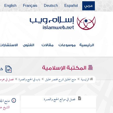
عربي
Español
Deutsch
Français
English
باب يرفع الحدث وحكم الخبث
باب في بيان أوقات الصلوات الخمس
باب في أحكام الزكاة
باب في الصيام
الرئيسية
موسوعات
مقالات
الفتوى
الاستشارات
باب الاعتكاف
المكتبة الإسلامية
كتب
باب في الحج والعمرة
الرئيسية
منح الجليل شرح مختصر خليل
باب في الحج والعمرة
فصل في محرما
فصل في محرمات الإحرام
فصل في موانع الحج والعمرة
منح الج
الشيخ عل