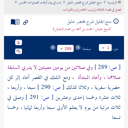
الرئيسية
منح الجليل شرح مختصر خليل
باب في بيان أوقات الصلوات الخمس
تراجم الأعلام
فصل في قضاء الفائتة وترتيب الحاضرتين والفوائت
منح الجليل شرح مختصر خليل
الشيخ عليش - محمد بن أحمد بن محمد (عليش)
جزء
صفحة
1
289
[
ص:
289 ]
وفي صلاتين من يومين معينتين لا يدري السابقة
صلاهما ، وأعاد المبتدأة
، ومع الشك في القصر أعاد إثر كل
حضرية سفرية ، وثلاثا كذلك
[
ص:
290 ]
سبعا ، وأربعا ،
ثلاث عشرة وخمسا إحدى وعشرين
[
ص:
291 ]
وصلى في
ثلاث مرتبة من يوم لا يعلم الأولى سبعا وأربعا ثمانيا ، وخمسا
تسعا