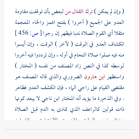
( وإن لم يمكن )
ترك القتال من
لبعض بأن توقفت مقاومة
العدو على الجميع ( أخروا ) بفتح الهمز والخاء المعجمة
مثقلا أي القوم الصلاة ندبا فيظهر إن رجوا
[
ص:
456 ]
انكشاف العدو في الوقت ( لآخر ) الوقت ، وإن أيسوا
منه فيه صلوا صلاة التحام في أوله ، وإن ترددوا فيه أخروا
لوسطه كذا في النص زاد
المصنف
من نفسه ( المختار )
واستظهر
ابن هارون
الضروري والذي قاله
المصنف
هو
مقتضى القيام على راجي الماء ، فإن انكشف العدو فظاهر
. وفي الذخيرة ما يؤيد أنه المختار
ابن ناجي
لا يبعد كونها
ذات قولين كالراعف الذي تمادى به الدم قبل الصلاة
وخاف خروج الوقت ، فإنه يعتبر الاختياري . ونقل
ابن
رشد
فيه قولا إنه يعتبر الضروري .