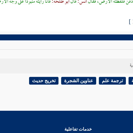
فن فلفظته الأرض، فقال
أنس:
قال
أبو طلحة:
فأنا رأيته منبوذا على وجه ال
ية
ترجمة علم
عناوين الشجرة
تخريج حديث
خدمات تفاعلية