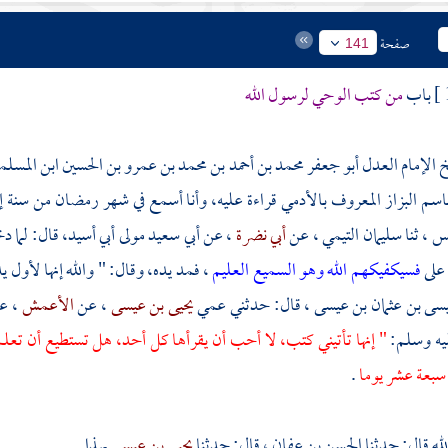
صفحة
141
باب
من كتب الوحي لرسول الله
 الإمام العدل أبو جعفر محمد بن أحمد بن محمد بن عمرو بن الحسين ابن المسلم
اسم البزاز المعروف بالأدمي
قراءة عليه، وأنا أسمع في شهر رمضان من سنة إ
نس
، ثنا
سليمان التيمي
، عن
أبي نضرة
، عن
أبي سعيد مولى أبي أسيد،
قال: لما د
على
فسيكفيكهم الله وهو السميع العليم
، فمد يده، وقال: " والله إنها لأو
سى بن عثمان بن عيسى
، قال: حدثني عمي
يحيى بن عيسى
، عن
الأعمش
، ع
ليه وسلم:
" إنها تأتيني كتب، لا أحب أن يقرأها كل أحد، هل تستطيع أن تعلم 
 سبعة عشر يوما
.
لله
قال: حدثنا
الحسن بن عفان
، قال: حدثنا
يحيى بن عيسى
بهذا