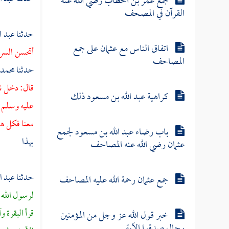
جمع عمر بن الخطاب رضي الله عنه
القرآن في المصحف
حدثنا
عبد ا
اتفاق الناس مع عثمان على جمع
أتحسن السري
المصاحف
حدثنا
محمد 
قال: دخل ن
كراهية عبد الله بن مسعود ذلك
عليه وسلم ف
معنا فكل ه
باب رضاء عبد الله بن مسعود لجمع
بهذا
عثمان رضي الله عنه المصاحف
حدثنا
عبد ا
جمع عثمان رحمة الله عليه المصاحف
لرسول الله 
قرأ البقرة 
خبر قول الله عز وجل من المؤمنين
رجال صدقوا الآية