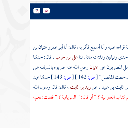
ة
قراءة عليه وأنا أسمع فأقر به، قال: أنا
أبو عمرو عثمان بن
حدى وثمانين وثلاث مائة. ثنا
علي بن حرب
، قال: حدثنا
خل المصريون على
عثمان
رضي الله عنه ضربوه بالسيف على
ل يد خطت المفصل"
[
ص:
142 ]
[
ص:
143 ]
حدثنا
عبد
ن
ثابت بن عبيد
، عن
زيد بن ثابت
، قال: قال رسول الله
كتاب العبرانية ؟ " أو قال: " السريانية ؟ " فقلت: نعم،