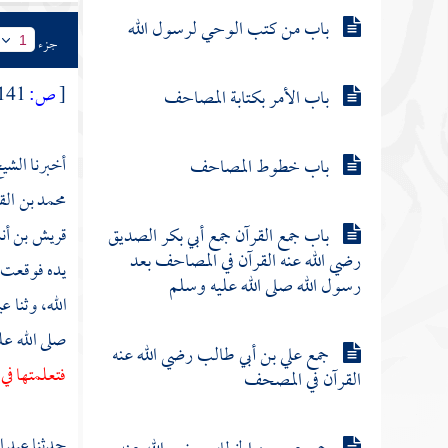
باب من كتب الوحي لرسول الله
جزء
1
[
ص:
141 ]
باب الأمر بكتابة المصاحف
أخبرنا
الشيخ
باب خطوط المصاحف
محمد بن الق
باب جمع القرآن جمع أبي بكر الصديق
قريش بن أ
رضي الله عنه القرآن في المصاحف بعد
يده فوقعت 
رسول الله صلى الله عليه وسلم
الله،
وثنا
عي
صلى الله ع
جمع علي بن أبي طالب رضي الله عنه
فتعلمتها في
القرآن في المصحف
حدثنا
عبد ا