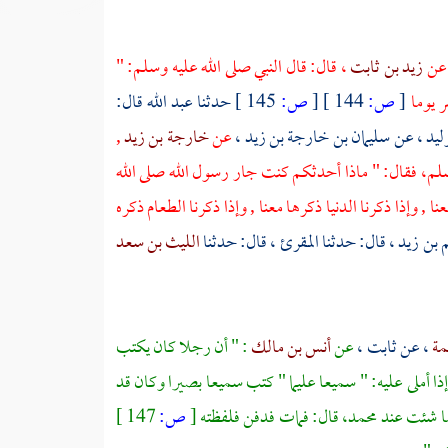
عن
زيد بن ثابت
، قال: قال النبي صلى الله عليه وسلم: "
ر يوما
[
ص:
144 ]
[
ص:
145 ]
حدثنا
عبد الله
قال:
وليد
، عن
سليمان بن خارجة بن زيد
،
عن
خارجة بن زيد
,
لم، فقال: " ماذا أحدثكم كنت جار رسول الله صلى الله
 وإذا ذكرنا الدنيا ذكرها معنا , وإذا ذكرنا الطعام ذكره
 بن زيد
، قال: حدثنا
المقرئ
، قال: حدثنا
الليث بن سعد
مة
، عن
ثابت
،
عن
أنس بن مالك
: " أن رجلا كان يكتب
ذا أملى عليه: " سميعا عليما " كتب سميعا بصيرا وكان قد
 ما شئت عند
محمد،
قال: فمات فدفن فلفظته
[
ص:
147 ]