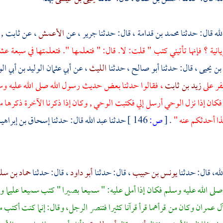
لله
قال: حدثنا
محمد بن قدامة
، قال: حدثنا
جرير
، عن
الأعمش
، عن
ثابت
,
انية ؟ فإنها تأتيني كتب " قلت: لا. قال: " فتعلمها ". فتعلمتها في سبعة عش
بن يحيى
، قال: حدثنا
أبو صالح
، حدثنا
الليث
، عن
أبي عثمان الوليد بن أبي ال
فر على
زيد بن ثابت
، فقالوا حدثنا بعض حديث رسول الله صلى الله عليه وس
كان إذا نزل الوحي أرسل إلي فكتبت الوحي , وكان إذا ذكرنا الآخرة ذكرها معنا ,
ذا أحدثكم عنه "
.
[
ص:
146 ]
حدثنا
عبد الله
قال: حدثنا
إسحاق بن إبراهيم
لله،
قال: حدثنا
يونس بن حبيب
، قال: حدثنا
أبو داود
، قال: حدثنا
حماد بن سل
صلى الله عليه وسلم فكان إذا أملى عليه: " سميعا بصيرا " كتب سميعا عليما وإ
وآل عمران وكان من قرأهما قرأ قرآنا كثيرا فتنصر الرجل، وقال: إنما كنت أكتب