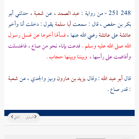
248 251 - من رواية :
عبد الصمد ،
عن
شعبة ،
حدثني
أبو
بكر بن حفص ،
قال : سمعت
أبا سلمة
يقول : دخلت أنا وأخو
عائشة
على
عائشة
رضي الله عنها ،
فسألها أخوها عن غسل رسول
الله صلى الله عليه وسلم .
فدعت بإناء نحو من صاع ، فاغتسلت
وأفاضت على رأسها ،
وبيننا وبينها حجاب .
قال
أبو عبد الله
: وقال
يزيد بن هارون
وبهز
والجدي
، عن
شعبة
: قدر صاع .
السابق
التالي