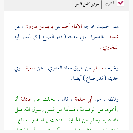
الشرح
هذا الحديث خرجه
الإمام أحمد
عن
يزيد بن هارون
، عن
شعبة
- مختصرا . وفي حديثه ( قدر الصاع ) كما أشار إليه
البخاري .
وخرجه
مسلم
من طريق
معاذ العنبري
، عن
شعبة
، وفي
حديثه ( قدر صاع ) أيضا .
ولفظه : عن
أبي سلمة
، قال :
دخلت على
عائشة
أنا
وأخوها من الرضاعة ، فسألها عن غسل رسول الله صلى
الله عليه وسلم من الجنابة ، فدعت بإناء قدر الصاع ،
فاغتسلت ، وبيننا وبينها ستر ، وأفرغت على رأسها ثلاثا .