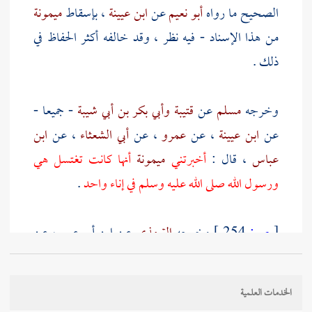
الصحيح ما رواه
أبو نعيم
عن
ابن عيينة
، بإسقاط
ميمونة
من هذا الإسناد - فيه نظر ، وقد خالفه أكثر الحفاظ في
ذلك .
وخرجه
مسلم
عن
قتيبة
وأبي بكر بن أبي شيبة
- جميعا -
عن
ابن عيينة
، عن
عمرو
، عن
أبي الشعثاء
، عن
ابن
عباس
، قال :
أخبرتني
ميمونة
أنها كانت تغتسل هي
ورسول الله صلى الله عليه وسلم في إناء واحد
.
[
ص:
254 ]
وخرجه
الترمذي
عن
ابن أبي عمر
، عن
سفيان
كذلك ، وعنده : ( من إناء واحد ) .
الخدمات العلمية
وكذلك رواه الإمامان
الشافعي
وأحمد
، عن
ابن عيينة
.