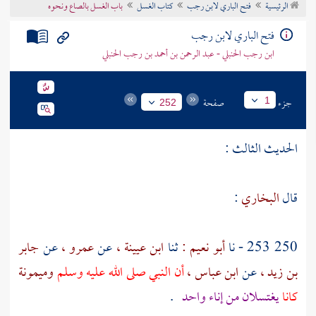
الرئيسية
فتح الباري لابن رجب
كتاب الغسل
باب الغسل بالصاع ونحوه
تراجم الأعلام
فتح الباري لابن رجب
ابن رجب الحنبلي - عبد الرحمن بن أحمد بن رجب الحنبلي
جزء
صفحة
1
252
الحديث الثالث :
قال
البخاري
:
250 253 - نا
أبو نعيم :
ثنا
ابن عيينة ،
عن
عمرو ،
عن
جابر
بن زيد ،
عن
ابن عباس ،
أن النبي صلى الله عليه وسلم
وميمونة
كانا
يغتسلان من إناء واحد
.