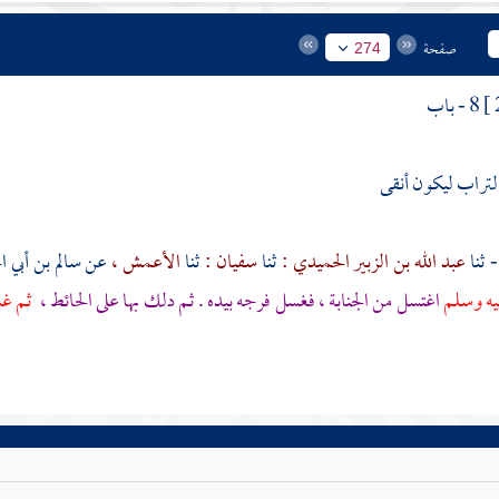
صفحة
274
8 - باب
لتراب ليكون أنقى
عبد الله بن الزبير الحميدي :
ثنا
سفيان :
ثنا
الأعمش ،
عن سالم بن أبي 
ليه وسلم
اغتسل من الجنابة ، فغسل فرجه بيده . ثم دلك بها على الحائط ،
ثم غس