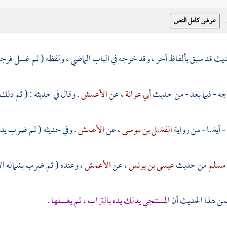
ديث قد سبق بألفاظ أخر ، وقد خرجه في الباب الماضي ، ولفظه ( ثم غسل فرجه 
ه - فيما بعد - من حديث
أبي عوانة
، عن
الأعمش
. وقال في حديثه : ( ثم دلك 
 أيضا - من رواية
الفضل بن موسى
، عن
الأعمش
. وفي حديثه ( ثم ضرب يده ب
مسلم
من حديث
عيسى بن يونس
، عن
الأعمش
، وعنده ( ثم ضرب بشماله ال
ن هذا الحديث أن
المستنجي يدلك يده بالتراب ، ثم يغسلها
.