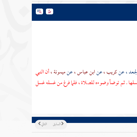
الجعد ، عن
كريب ،
عن
ابن عباس ،
عن
ميمونة ،
أن النبي
لها . ثم توضأ وضوءه للصلاة ، فلما فرغ من غسله غسل
السابق
التالي