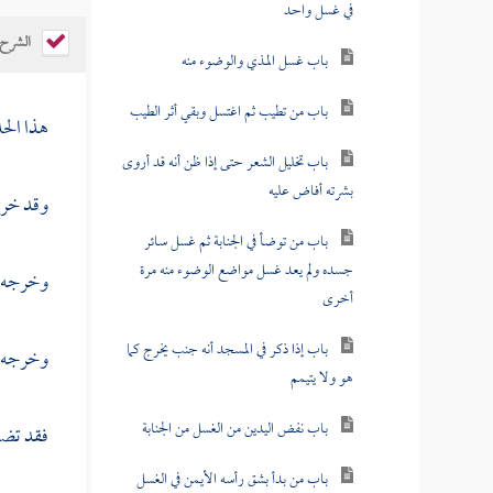
في غسل واحد
الشرح
باب غسل المذي والوضوء منه
باب من تطيب ثم اغتسل وبقي أثر الطيب
هذا الح
باب تخليل الشعر حتى إذا ظن أنه قد أروى
بشرته أفاض عليه
وقد خرج
باب من توضأ في الجنابة ثم غسل سائر
جسده ولم يعد غسل مواضع الوضوء منه مرة
وخرجه -
أخرى
باب إذا ذكر في المسجد أنه جنب يخرج كما
وخرجه
هو ولا يتيمم
باب نفض اليدين من الغسل من الجنابة
فقد تضم
باب من بدأ بشق رأسه الأيمن في الغسل