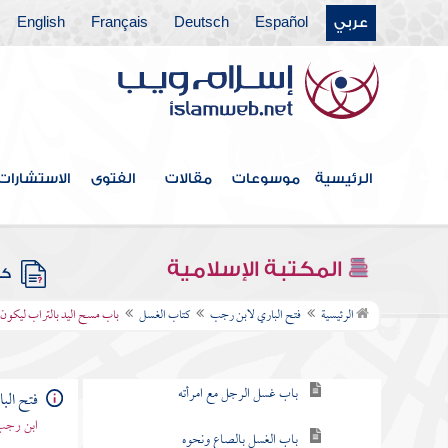
عربي
Español
Deutsch
Français
English
الرئيسية
موسوعات
مقالات
الفتوى
الاستشارات
فهرس الكتاب
كتاب الإيمان
المكتبة الإسلامية
كتب
كتاب الغسل
الرئيسية
فتح الباري لابن رجب
كتاب الغسل
باب مسح اليد بالتراب ليكون 
باب الوضوء قبل الغسل
باب غسل الرجل مع امرأته
فتح الب
ابن رجب 
باب الغسل بالصاع ونحوه