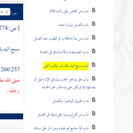
باب من أفاض على رأسه ثلاثا
جزء
1
باب الغسل مرة واحدة
[
ص:
274 ]
باب من بدأ بالحلاب أو الطيب عند الغسل
مسح اليد با
باب المضمضة والاستنشاق في الجنابة
باب مسح اليد بالتراب ليكون أنقى
257 260 - ثنا
صلى الله ع
باب هل يدخل الجنب يده في الإناء قبل أن
يغسلها إذا لم يكن على يده قذر غير الجنابة
رجليه .
باب تفريق الوضوء والغسل
باب من أفرغ بيمينه على شماله في الغسل
باب إذا جامع ثم عاود ومن دار على نسائه