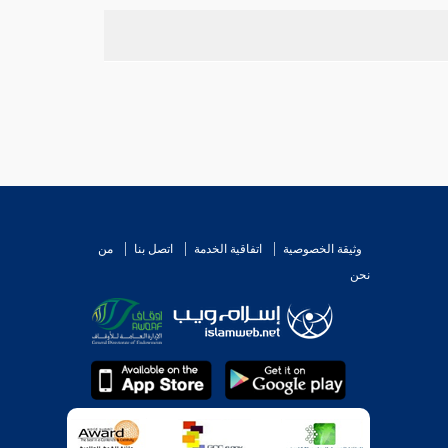
 رواية عن
أحمد
، وهي غريبة عنه .
ديم ،
وإسحاق
في رواية .
وثيقة الخصوصية
اتفاقية الخدمة
اتصل بنا
من
نحن
 غسل رجليه ، وإلا استأنف .