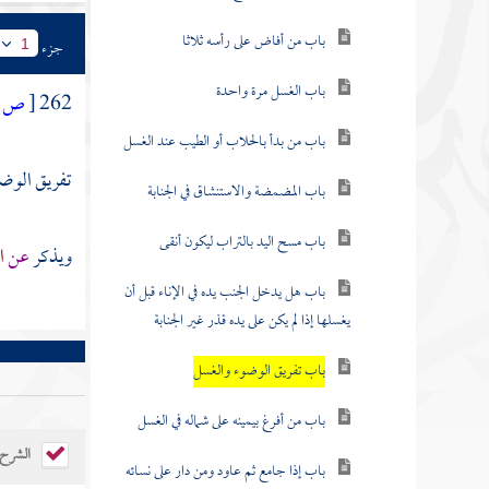
باب من أفاض على رأسه ثلاثا
جزء
1
باب الغسل مرة واحدة
262
[
ص:
باب من بدأ بالحلاب أو الطيب عند الغسل
تفريق الوض
باب المضمضة والاستنشاق في الجنابة
باب مسح اليد بالتراب ليكون أنقى
ويذكر
عن
ا
باب هل يدخل الجنب يده في الإناء قبل أن
يغسلها إذا لم يكن على يده قذر غير الجنابة
باب تفريق الوضوء والغسل
باب من أفرغ بيمينه على شماله في الغسل
الشرح
باب إذا جامع ثم عاود ومن دار على نسائه