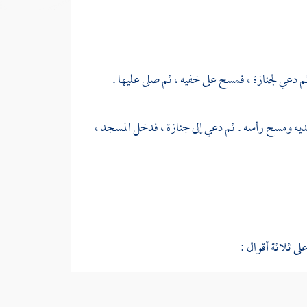
دعي لجنازة ، فمسح على خفيه ، ثم صلى عليها .
يه ومسح رأسه . ثم دعي إلى جنازة ، فدخل المسجد ،
ى ثلاثة أقوال :
الشافعي
وإسحاق
في رواية ، ورواية عن
أحمد
أيضا .