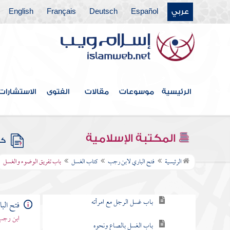
عربي
Español
Deutsch
Français
English
الرئيسية
موسوعات
مقالات
الفتوى
الاستشارات
فهرس الكتاب
كتاب الإيمان
المكتبة الإسلامية
كتب
كتاب الغسل
الرئيسية
فتح الباري لابن رجب
كتاب الغسل
باب تفريق الوضوء والغسل
باب الوضوء قبل الغسل
باب غسل الرجل مع امرأته
فتح الب
ابن رجب 
باب الغسل بالصاع ونحوه