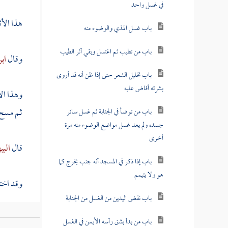
في غسل واحد
هذا الأ
باب غسل المذي والوضوء منه
باب من تطيب ثم اغتسل وبقي أثر الطيب
وقال
ابن
باب تخليل الشعر حتى إذا ظن أنه قد أروى
بشرته أفاض عليه
وهذا الأ
ثم مسح 
باب من توضأ في الجنابة ثم غسل سائر
جسده ولم يعد غسل مواضع الوضوء منه مرة
أخرى
قال
البي
باب إذا ذكر في المسجد أنه جنب يخرج كما
هو ولا يتيمم
وقد اخت
باب نفض اليدين من الغسل من الجنابة
أحدها : 
باب من بدأ بشق رأسه الأيمن في الغسل