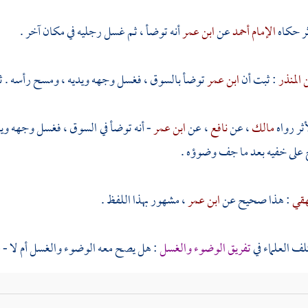
ثر حكاه
الإمام أحمد
عن
ابن عمر
أنه توضأ ، ثم غسل رجليه في مكان آخر .
 المنذر
: ثبت أن
ابن عمر
توضأ بالسوق ، فغسل وجهه ويديه ، ومسح رأسه . ثم 
ثر رواه
مالك
، عن
نافع
، عن
ابن عمر
- أنه توضأ في السوق ، فغسل وجهه ويد
على خفيه بعد ما جف وضوؤه .
هقي
: هذا صحيح عن
ابن عمر
، مشهور بهذا اللفظ .
لف العلماء في
تفريق الوضوء والغسل
: هل يصح معه الوضوء والغسل أم لا - عل
أنه جائز ، وهو ظاهر تبويب
البخاري
هاهنا . وهو مذهب
أبي حنيفة
والثوري
و