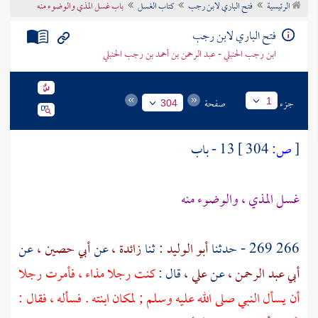
الرئيسية
فتح الباري لابن رجب
كتاب الغسل
باب غسل المذي والوضوء منه
تراجم الأعلام
فتح الباري لابن رجب
ابن رجب الحنبلي - عبد الرحمن بن أحمد بن رجب الحنبلي
جزء
صفحة
1
304
[
ص:
304 ]
13 - باب
غسل المذي ، والوضوء منه
266 269 - حدثنا
أبو الوليد :
ثنا
زائدة ،
عن
أبي حصين ،
عن
أبي عبد الرحمن ،
عن
علي ،
قال :
كنت رجلا مذاء ، فأمرت رجلا
أن يسأل النبي صلى الله عليه وسلم ; لمكان ابنته . فسأله ، فقال :