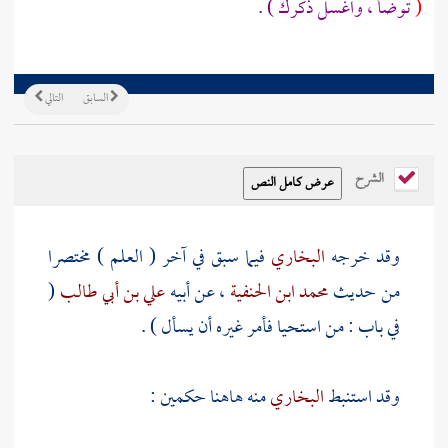
(
توضأ ، واغسل ذكرك ) .
السابق
التالي
الشرح
وقد خرجه
البخاري
فيما سبق في آخر ( العلم ) مختصرا
من حديث
محمد ابن الحنفية
، عن أبيه
علي بن أبي طالب
(
في باب : من استحيا فأمر غيره أن يسأل ) .
وقد استنبط
البخاري
منه هاهنا حكمين :