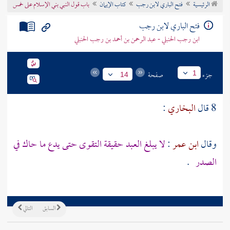
الرئيسية
فتح الباري لابن رجب
كتاب الإيمان
باب قول النبي بني الإسلام على خمس
تراجم الأعلام
فتح الباري لابن رجب
ابن رجب الحنبلي - عبد الرحمن بن أحمد بن رجب الحنبلي
جزء
صفحة
1
14
8 قال
البخاري
:
وقال
ابن عمر
:
لا يبلغ العبد حقيقة التقوى حتى يدع ما حاك في
الصدر
.
السابق
التالي