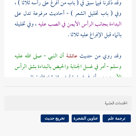
وقد ذكرنا فيما سبق في ( باب من أفرغ على رأسه ثلاثا ) ،
وفي ( باب تخليل الشعر ) - أحاديث مرفوعة تدل على
البداءة بجانب الرأس الأيمن في الصب عليه
، وفي تخليله
بالماء قبل الإفراغ عليه ثلاثا .
وقد روي من حديث
عائشة
أن النبي - صلى الله عليه
وسلم - أمر في غسل الجنابة والحيض بالبداءة بشق الرأس
الأيمن
، وسيأتي في غسل الحيض إن شاء الله تعالى .
والبداءة بشق الرأس الأيمن مستحبة ، وليست واجبة .
الخدمات العلمية
روى
الحارث
، عن
علي
، قال : لا يضرك بأي جانبي
ترجمة علم
عناوين الشجرة
تخريج حديث
رأسك بدأت . خرجه
أبو نعيم الفضل بن دكين
في ( كتاب