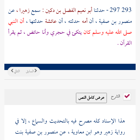
293 297 - حدثنا
أبو نعيم الفضل بن دكين :
سمع
زهيرا ،
عن
منصور بن صفية ،
أن
أمه
حدثته ، أن
عائشة
حدثتها ،
أن النبي
صلى الله عليه وسلم كان
يتكئ في حجري وأنا حائض ، ثم يقرأ
القرآن .
السابق
التالي
الشرح
هذا الإسناد كله مصرح فيه بالتحديث والسماع ، إلا في
رواية
زهير وهو ابن معاوية
، عن
منصور بن صفية بنت