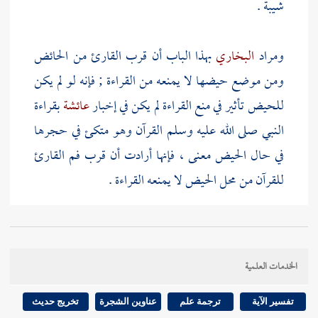
شيبة
.
ومراد
البخاري
بهذا الباب أن قرب القارئ من الحائض
ومن موضع حيضها لا يمنعه من القراءة ; فإنه لو لم يكن
للحيض تأثير في منع القراءة لم يكن في إخبار
عائشة
بقراءة
النبي صلى الله عليه وسلم القرآن وهو متكئ في حجرها
في حال الحيض معنى ، فإنها أرادت أن قرب فم القارئ
للقرآن من محل الحيض لا يمنعه القراءة .
وقد زعم بعضهم أن في الحديث دلالة على أن الحيض
نفسه غير مانع من القراءة ، ولا يصح ذلك ، إنما مراد
الخدمات العلمية
عائشة
أن قرب الطاهر من الحائض لا يمنع القراءة .
تفسير الآية
ترجمة علم
عناوين الشجرة
تخريج حديث