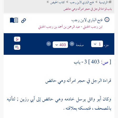
الرئيسية
فتح الباري لابن رجب
كتاب الحيض
تراجم الأعلام
باب قراءة الرجل في حجر امرأته وهي حائض
فتح الباري لابن رجب
ابن رجب الحنبلي - عبد الرحمن بن أحمد بن رجب الحنبلي
جزء
صفحة
1
403
[
ص:
403 ]
3 - باب
قراءة الرجل في حجر امرأته وهي حائض
وكان أبو وائل يرسل خادمه وهي حائض إلى
أبي رزين ;
لتأتيه
بالمصحف ، فتمسكه بعلاقته .