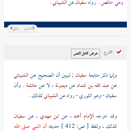
وهي حائض .
رواه
سفيان
عن
الشيباني
.
السابق
التالي
الشرح
وإنما ذكر متابعة
سفيان
; ليبين أن الصحيح عن
الشيباني
عن
عبد الله بن شداد
عن
ميمونة
، لا عن
عائشة
. وأن
سفيان - وهو الثوري
- رواه عن
الشيباني
كذلك .
وقد خرجه
الإمام أحمد
، عن
ابن مهدي
، عن
سفيان
كذلك ، ولفظ
[
ص:
412 ]
حديثه
أن النبي صلى الله