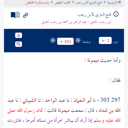
الرئيسية
فتح الباري لابن رجب
كتاب الحيض
باب مباشرة الحائض
تراجم الأعلام
فتح الباري لابن رجب
ابن رجب الحنبلي - عبد الرحمن بن أحمد بن رجب الحنبلي
جزء
صفحة
1
411
وأما حديث
ميمونة
:
فقال :
297 303 - نا
أبو النعمان :
نا
عبد الواحد :
نا
الشيباني :
نا
عبد
الله بن شداد ،
قال : سمعت
ميمونة
قالت :
كان رسول الله صلى
الله عليه وسلم
إذا أراد أن يباشر امرأة من نسائه أمرها ، فاتزرت