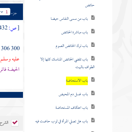
حائض
جزء
1
باب من سمى النفاس حيضا
[
ص:
432 ]
باب مباشرة الحائض
باب ترك الحائض الصوم
300 306 - حدثنا
عليه وسلم :
باب تقضي الحائض المناسك كلها إلا
الطواف بالبيت
الحيضة فاتر
باب الاستحاضة
باب غسل دم المحيض
باب اعتكاف المستحاضة
باب هل تصلي المرأة في ثوب حاضت فيه
الشرح