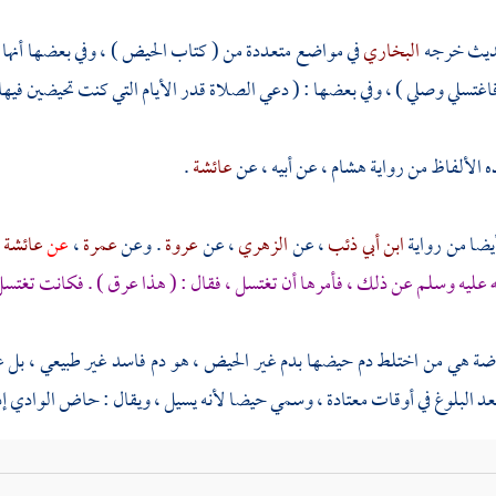
حديث خرجه
البخاري
في مواضع متعددة من ( كتاب الحيض ) ، وفي بعضها أنها ق
غتسلي وصلي ) ، وفي بعضها : ( دعي الصلاة قدر الأيام التي كنت تحيضين فيها 
 الألفاظ من رواية
هشام
، عن أبيه ، عن
عائشة
.
ضا من رواية
ابن أبي ذئب
، عن
الزهري
، عن
عروة
. وعن
عمرة
،
عن
عائشة
ه عليه وسلم عن ذلك ، فأمرها أن تغتسل ، فقال : ( هذا عرق ) . فكانت تغت
ضة هي من اختلط دم حيضها بدم غير الحيض ، هو دم فاسد غير طبيعي ، بل 
د البلوغ في أوقات معتادة ، وسمي حيضا لأنه يسيل ، ويقال : حاض الوادي إذ
وقد فرق النبي صلى الله عليه وسلم بين دم الحيض والاستحاضة بأن د