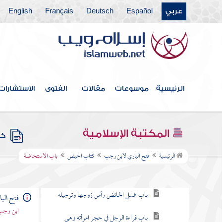
عربي
Español
Deutsch
Français
English
فهرس الكتاب
الرئيسية
موسوعات
مقالات
الفتوى
الاستشارات
كتاب الإيمان
كتاب الغسل
المكتبة الإسلامية
كتب
كتاب الحيض
الرئيسية
فتح الباري لابن رجب
كتاب الحيض
باب الاستحاضة
باب كيف كان بدء الحيض
باب غسل الحائض رأس زوجها وترجيله
فتح الب
ابن رجب 
باب قراءة الرجل في حجر امرأته وهي