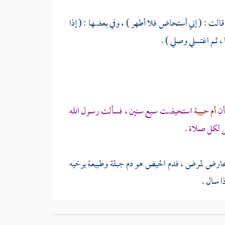
الت : ( إني أستحاض فلا أطهر ) ، وفي بعضها : ( إذا
، ثم اغتسلي وصلي ) .
أن
أم حبيبة
استحيضت سبع سنين ، فسألت رسول الله
سل لكل صلاة
.
عارض لمرض ، فدم الحيض هو دم جبلة وطبيعة يرخيه
ا سال .
م الاستحاضة عرق ، وهذا يدل على أن دم الحيض ليس