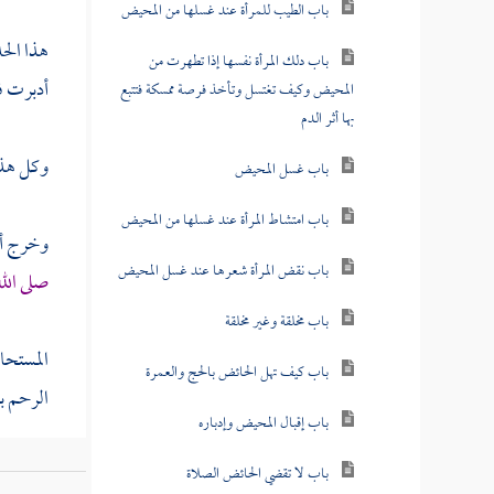
باب الطيب للمرأة عند غسلها من المحيض
هذا ال
باب دلك المرأة نفسها إذا تطهرت من
أدبرت فا
المحيض وكيف تغتسل وتأخذ فرصة ممسكة فتتبع
بها أثر الدم
وكل هذه
باب غسل المحيض
باب امتشاط المرأة عند غسلها من المحيض
وخرج أي
باب نقض المرأة شعرها عند غسل المحيض
صلى الل
باب مخلقة وغير مخلقة
المستحا
باب كيف تهل الحائض بالحج والعمرة
الرحم بع
باب إقبال المحيض وإدباره
[
ص:
433 ]
باب لا تقضي الحائض الصلاة