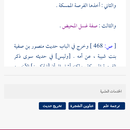
والثاني : أخذها الفرصة الممسكة .
والثالث :
صفة غسل المحيض
.
[
ص:
468 ]
وخرج في الباب حديث
منصور بن صفية
بنت شيبة
، عن أمه . [وليس] في حديثه سوى ذكر
الفرصة الممسكة . ولكنه أشار إلى أن [الحكمين] الآخرين
قد رويا في حديث
صفية
، عن
عائشة
من وجه [آخر] ،
لكن ليس هو على شرطه ، فخرج الحديث الأول بالإسناد
الخدمات العلمية
الذي على شرطه ، ونبه بذلك على الباقي .
ترجمة علم
عناوين الشجرة
تخريج حديث
وهذا الذي لم يخرجه قد خرجه
مسلم
في ( صحيحه ) من
حديث
شعبة
، عن
إبراهيم بن المهاجر
، قال : سمعت