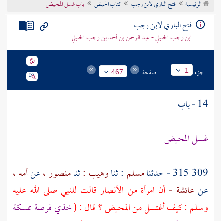
الرئيسية
فتح الباري لابن رجب
كتاب الحيض
باب غسل المحيض
تراجم الأعلام
فتح الباري لابن رجب
ابن رجب الحنبلي - عبد الرحمن بن أحمد بن رجب الحنبلي
جزء
صفحة
1
467
14 - باب
غسل المحيض
309 315 - حدثنا
مسلم
: ثنا
وهيب :
ثنا
منصور ،
عن
أمه ،
عن
عائشة -
أن امرأة من الأنصار قالت للنبي صلى الله عليه
وسلم : كيف أغتسل من المحيض ؟ قال : (
خذي فرصة ممسكة