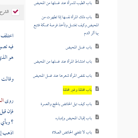
باب الطيب للمرأة عند غسلها من المحيض
الشرح
باب دلك المرأة نفسها إذا تطهرت من
المحيض وكيف تغتسل وتأخذ فرصة ممسكة فتتبع
بها أثر الدم
اختلف 
فيه تصوي
باب غسل المحيض
هو الذي 
باب امتشاط المرأة عند غسلها من المحيض
باب نقض المرأة شعرها عند غسل المحيض
وقالت طا
باب مخلقة وغير مخلقة
روى
ال
باب كيف تهل الحائض بالحج والعمرة
فإن قيل 
باب إقبال المحيض وإدباره
؟ وبأي 
اذهب إل
باب لا تقضي الحائض الصلاة