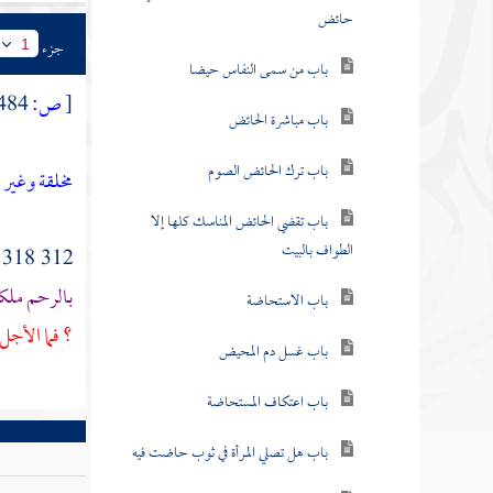
حائض
جزء
1
باب من سمى النفاس حيضا
[
ص:
484 ]
باب مباشرة الحائض
باب ترك الحائض الصوم
مخلقة وغير 
باب تقضي الحائض المناسك كلها إلا
الطواف بالبيت
312 318 - حدثنا
بالرحم ملكا
باب الاستحاضة
؟ فما الأجل 
باب غسل دم المحيض
باب اعتكاف المستحاضة
باب هل تصلي المرأة في ثوب حاضت فيه