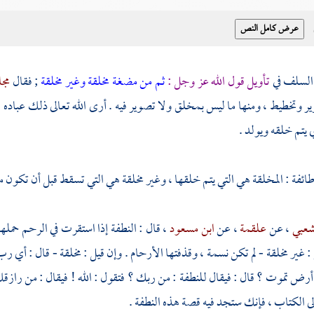
السلف في
تأويل قول الله عز وجل :
ثم من مضغة مخلقة وغير مخلقة
; فقال
مج
ر وتخطيط ، ومنها ما ليس بمخلق ولا تصوير فيه . أرى الله تعالى ذلك عباده ; 
يتم خلقه ويولد .
ئفة : المخلقة هي التي يتم خلقها ، وغير مخلقة هي التي تسقط قبل أن تكون 
شعبي
، عن
علقمة
، عن
ابن مسعود
، قال : النطفة إذا استقرت في الرحم حمله
: غير مخلقة - لم تكن نسمة ، وقذفتها الأرحام . وإن قيل : مخلقة - قال : أي رب
أرض تموت ؟ قال : فيقال للنطفة : من ربك ؟ فتقول : الله ! فيقال : من راز
ى الكتاب ، فإنك ستجد فيه قصة هذه النطفة .