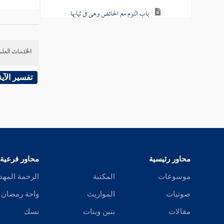
باب النوم مع الحائض وهي في ثيابها
قال : فت
باب من اتخذ ثياب الحيض سوى ثياب
كنتم في
الطهر
الخدمات العلم
الأرحام
باب شهود الحائض العيدين ودعوة المسلمين
تفسير الآية
ويعتزلن المصلى
خرجه
ا
باب إذا حاضت في شهر ثلاث حيض وما
يصدق النساء في الحيض والحمل فيما يمكن من
وقد يستأ
الحيض
باب الصفرة والكدرة في غير أيام الحيض
محاور رئيسية
محاور فرعية
وقد قيل 
موسوعات
المكتبة
الرحمة المهد
باب عرق الاستحاضة
صوتيات
المواريث
واحة رمضان
وقد رو
باب المرأة تحيض بعد الإفاضة
مقالات
بنين وبنات
نسك
486 ]
ح