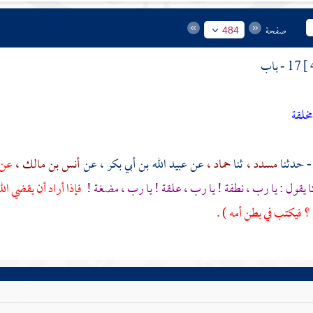
صفحة
484
17 - باب
مخلقة
مسدد ،
ثنا
حماد ،
عن
عبيد الله بن أبي بكر ،
عن
أنس بن مالك ،
عن 
 يقول : يا رب ، نطفة ! يا رب ، علقة ! يا رب ، مضغة !
فإذا أراد أن يقضي الل
؟ فيكتب في بطن أمه ) .