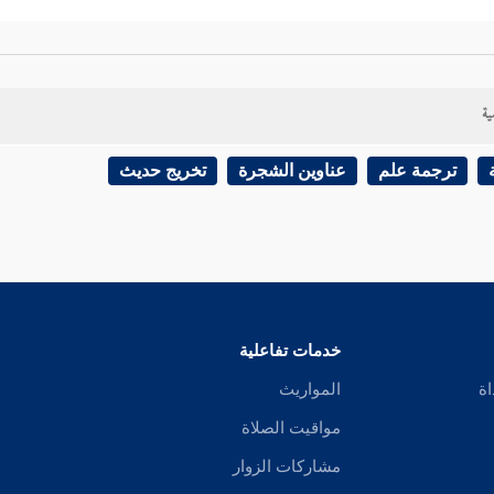
خلق ، فتعيش في أجلها ، وتأكل رزقها ، وتطأ في أثرها ، حتى إذا جاء أجلها م
 ريب من البعث
إلى قوله :
مخلقة وغير مخلقة
فإذا بلغت مضغة نكست في الخلق 
ية
 دما ، وإن كانت مخلقة نكست نسمة .
ترجمة علم
عناوين الشجرة
تخريج حديث
بن أبي حاتم
وغيره ، وآخره هو من قول
الشعبي
.
نس بهذا من يقول : إن الحامل لا تحيض ولا ترى دم الحيض في حال حملها ، وأنه
خدمات تفاعلية
: إن هذا هو مراد
البخاري
بتبويبه هذا .
اة
المواريث
مواقيت الصلاة
ي عن
الحسن
في قول الله عز وجل :
إنا خلقنا الإنسان من نطفة أمشاج
- أن ا
مشاركات الزوار
ملت المرأة ارتفع حيضها .