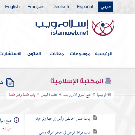
عربي
Español
Deutsch
Français
English
فهرس الكتاب
الرئيسية
موسوعات
مقالات
الفتوى
الاستشارات
كتاب الإيمان
كتاب الغسل
المكتبة الإسلامية
كتب
كتاب الحيض
الرئيسية
فتح الباري لابن رجب
كتاب الحيض
باب مخلقة وغير مخلقة
باب كيف كان بدء الحيض
باب غسل الحائض رأس زوجها وترجيله
فتح الب
ابن رجب 
باب قراءة الرجل في حجر امرأته وهي