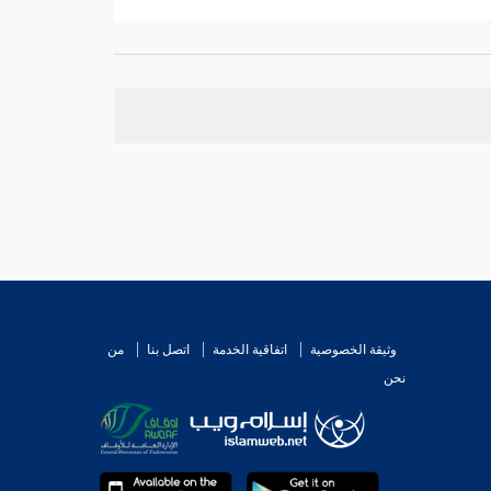
اتت ، فدفنت في ذلك ، ثم تلا
الشعبي
:
يا أيها الناس إن
الرابع ، فكانت نسمة . فإن كانت غير مخلقة قذفتها
ا لا ترى إلا دم النفاس خاصة ، وفي ذلك نظر .
وثيقة الخصوصية
اتفاقية الخدمة
اتصل بنا
من
نحن
لنطفة مشجت ، أي : خلطت بدم الحيض ، فإذا
[
ص: