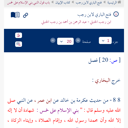
الرئيسية
فتح الباري لابن رجب
كتاب الإيمان
باب قول النبي بني الإسلام على خمس
تراجم الأعلام
فتح الباري لابن رجب
ابن رجب الحنبلي - عبد الرحمن بن أحمد بن رجب الحنبلي
جزء
صفحة
1
20
[
ص:
20 ]
فصل
خرج
البخاري
:
8 8 - من حديث
عكرمة بن خالد
عن
ابن عمر ،
عن النبي
صلى
الله عليه وسلم قال : "
بني الإسلام على خمس :
شهادة أن لا إله
إلا الله وأن محمدا رسول الله ، وإقام الصلاة ، وإيتاء الزكاة ،