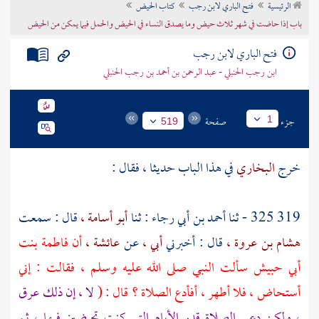
الرئيسية
فتح الباري لابن رجب
كتاب الحيض
تراجم الأعلام
باب إذا حاضت في شهر ثلاث حيض وما يصدق النساء في الحيض والحمل فيما يمكن من الحيض
فتح الباري لابن رجب
ابن رجب الحنبلي - عبد الرحمن بن أحمد بن رجب الحنبلي
جزء
صفحة
1
519
خرج
البخاري
في هذا الباب حديثا ، فقال :
319 325 - ثنا
أحمد بن أبي رجاء
: ثنا
أبو أسامة ،
قال : سمعت
هشام بن عروة ،
قال : أخبرني
أبي ،
عن
عائشة ،
أن
فاطمة بنت
أبي حبيش
سألت النبي صلى الله عليه وسلم ، فقالت : إني
أستحاض ، فلا أطهر ، أفأدع الصلاة ؟ قال : (
لا ، إن ذلك عرق
، ولكن دعي الصلاة قدر الأيام التي كنت تحيضين فيها ، ثم