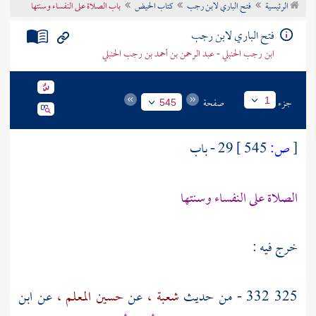
الرئيسية
فتح الباري لابن رجب
كتاب الحيض
باب الصلاة على النفساء وسنتها
تراجم الأعلام
فتح الباري لابن رجب
ابن رجب الحنبلي - عبد الرحمن بن أحمد بن رجب الحنبلي
جزء
صفحة
1
545
[
ص:
545 ]
29 - باب
الصلاة على النفساء وسنتها
خرج فيه :
325 332 - من حديث
شعبة ،
عن
حسين المعلم ،
عن
ابن