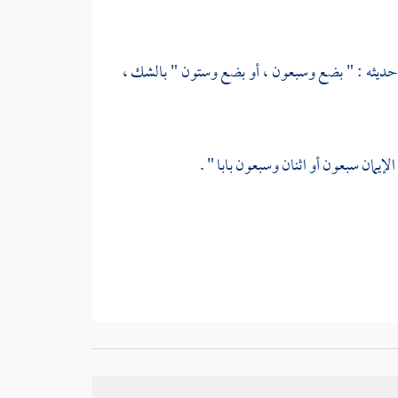
ي حديثه : " بضع وسبعون ، أو بضع وستون " بالشك ،
 الإيمان سبعون أو اثنان وسبعون بابا " .