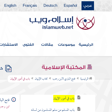
عربي
Español
Deutsch
Français
English
الرئيسية
موسوعات
مقالات
الفتوى
الاستشارات
فهرس الكتاب
المكتبة الإسلامية
كتب
كتاب الإيمان
الرئيسية
فتح الباري لابن رجب
كتاب الإيمان
باب في أمور الإيمان
باب قول النبي بني الإسلام على خمس
باب في أمور الإيمان
فتح الب
ابن رجب 
باب المسلم من سلم المسلمون من لسانه