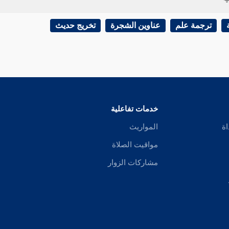
 بلفظ آخر ، وهو " الإيمان تسعة أو سبعة وسبعون شعبة " .
ترجمة علم
عناوين الشجرة
تخريج حديث
الترمذي
من رواية
عمارة بن غزية
وقال فيه : "
الإيمان أربعة وسبعون بابا
" .
ي عن
عمارة بن غزية
، عن
سهيل
، عن أبيه .
خدمات تفاعلية
لم يسمع من أبيه ، إنما رواه عن
عبد الله بن دينار
، عن
أبي صالح
. فمدار الحديث
اة
المواريث
مواقيت الصلاة
العقيلي
أن أصحاب
عبد الله بن دينار
على ثلاث طبقات :
مشاركات الزوار
كمالك
وشعبة
وسفيان بن عيينة
.
:
كسهيل
ويزيد بن الهاد
وابن عجلان
.