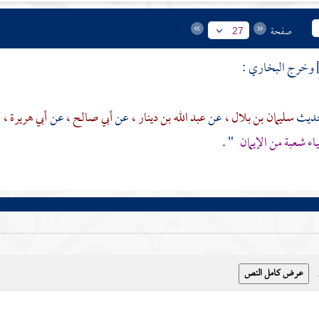
صفحة
27
وخرج البخاري :
سليمان بن بلال ،
عن
عبد الله بن دينار ،
عن
أبي صالح ،
عن
أبي هريرة ،
ع
اء شعبة من الإيمان
" .