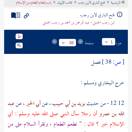
الرئيسية
فتح الباري لابن رجب
كتاب الإيمان
باب إطعام الطعام من الإسلام
تراجم الأعلام
فتح الباري لابن رجب
ابن رجب الحنبلي - عبد الرحمن بن أحمد بن رجب الحنبلي
جزء
صفحة
1
38
[
ص:
38 ]
فصل
خرج البخاري ومسلم :
12 12 - من حديث
يزيد بن أبي حبيب
، عن
أبي الخير ،
عن
عبد
الله بن عمرو
أن رجلا سأل النبي صلى الله عليه وسلم : أي
الإسلام خير ؟ قال : "
تطعم الطعام ، وتقرأ السلام على من