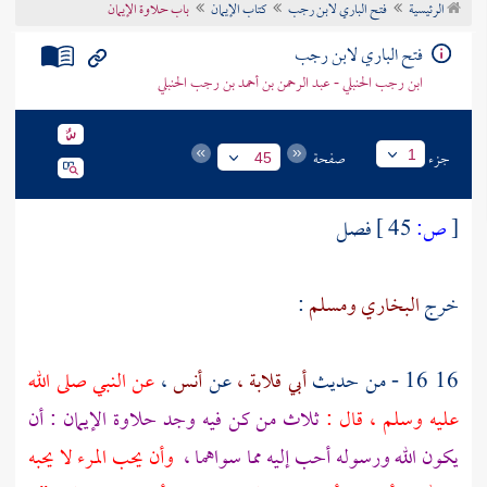
الرئيسية
فتح الباري لابن رجب
كتاب الإيمان
باب حلاوة الإيمان
تراجم الأعلام
فتح الباري لابن رجب
ابن رجب الحنبلي - عبد الرحمن بن أحمد بن رجب الحنبلي
جزء
صفحة
1
45
[
ص:
45 ]
فصل
خرج
البخاري
ومسلم
:
16 16 - من حديث
أبي قلابة ،
عن
أنس
،
عن النبي صلى الله
عليه وسلم ، قال :
ثلاث من كن فيه وجد حلاوة الإيمان : أن
يكون الله ورسوله أحب إليه مما سواهما ،
وأن يحب المرء لا يحبه